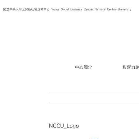
Skip
國立中央大學尤努斯社會企業中心 Yunus Social Business Centre, National Central University
to
content
中心簡介
影響力
NCCU_Logo