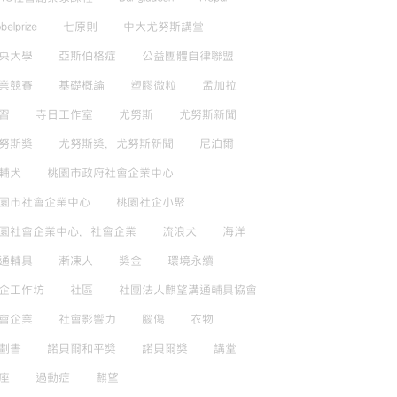
belprize
七原則
中大尤努斯講堂
央大學
亞斯伯格症
公益團體自律聯盟
業競賽
基礎概論
塑膠微粒
孟加拉
習
寺日工作室
尤努斯
尤努斯新聞
努斯獎
尤努斯獎，尤努斯新聞
尼泊爾
輔犬
桃園市政府社會企業中心
園市社會企業中心
桃園社企小聚
園社會企業中心，社會企業
流浪犬
海洋
通輔具
漸凍人
獎金
環境永續
企工作坊
社區
社團法人麒望溝通輔具協會
會企業
社會影響力
腦傷
衣物
劃書
諾貝爾和平獎
諾貝爾獎
講堂
座
過動症
麒望