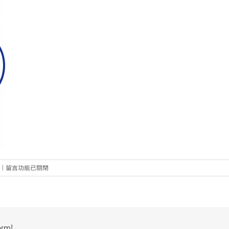
在
|
留言功能已關閉
〈NCCU_Logo〉
中
orm!