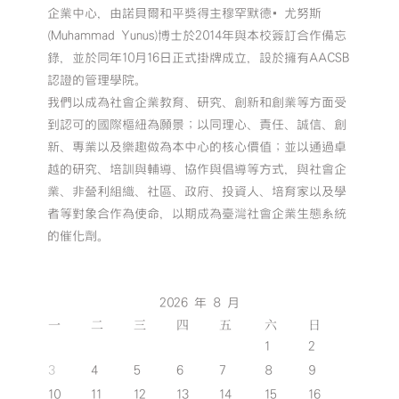
企業中心，由諾貝爾和平獎得主穆罕默德•尤努斯
(Muhammad Yunus)博士於2014年與本校簽訂合作備忘
錄，並於同年10月16日正式掛牌成立，設於擁有AACSB
認證的管理學院。
我們以成為社會企業教育、研究、創新和創業等方面受
到認可的國際樞紐為願景；以同理心、責任、誠信、創
新、專業以及樂趣做為本中心的核心價值；並以通過卓
越的研究、培訓與輔導、協作與倡導等方式，與社會企
業、非營利組織、社區、政府、投資人、培育家以及學
者等對象合作為使命，以期成為臺灣社會企業生態系統
的催化劑。
2026 年 8 月
一
二
三
四
五
六
日
1
2
3
4
5
6
7
8
9
10
11
12
13
14
15
16