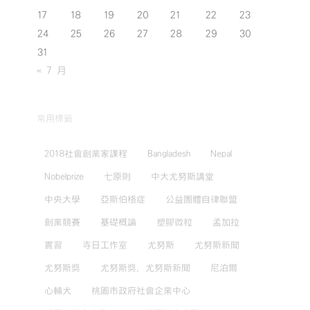
17
18
19
20
21
22
23
24
25
26
27
28
29
30
31
« 7 月
常用標籤
2018社會創業家課程
Bangladesh
Nepal
Nobelprize
七原則
中大尤努斯講堂
中央大學
亞斯伯格症
公益團體自律聯盟
創業競賽
基礎概論
塑膠微粒
孟加拉
實習
寺日工作室
尤努斯
尤努斯新聞
尤努斯獎
尤努斯獎，尤努斯新聞
尼泊爾
心輔犬
桃園市政府社會企業中心