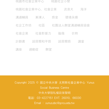
桃園市社會企業中心
桃園社企小聚
桃園社會企業中心，社會企業
流浪犬
海洋
溝通輔具
漸凍人
獎金
環境永續
社企工作坊
社區
社團法人麒望溝通輔具協會
社會企業
社會影響力
腦傷
衣物
計劃書
諾貝爾和平獎
諾貝爾獎
講堂
講座
過動症
麒望
Copyright 2025 © 國立中央大學 尤努斯社會企業中心 Yunus
Social Business Centre
中央大學隱私權政策聲明
電話: 03-4227151 EXT. 26010、66030
Email : yunus.sbc@g.ncu.edu.tw