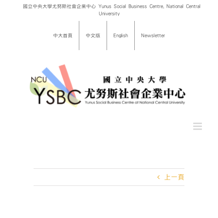
Skip
國立中央大學尤努斯社會企業中心 Yunus Social Business Centre, National Central
University
to
content
中大首頁
中文版
English
Newsletter
上一頁