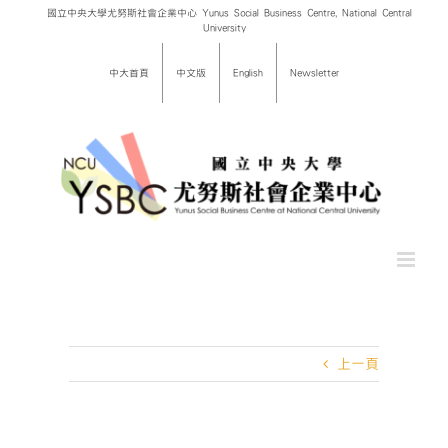
Skip
國立中央大學尤努斯社會企業中心 Yunus Social Business Centre, National Central
University
to
content
中大首頁
中文版
English
Newsletter
上一頁