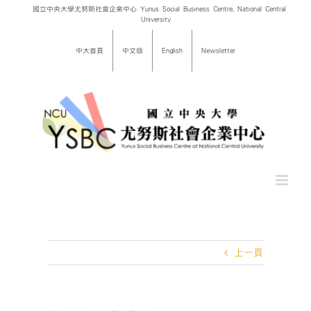
Skip
國立中央大學尤努斯社會企業中心 Yunus Social Business Centre, National Central
University
to
content
中大首頁
中文版
English
Newsletter
上一頁