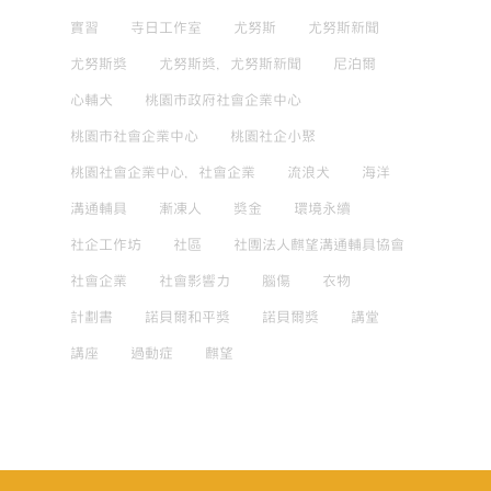
實習
寺日工作室
尤努斯
尤努斯新聞
尤努斯獎
尤努斯獎，尤努斯新聞
尼泊爾
心輔犬
桃園市政府社會企業中心
桃園市社會企業中心
桃園社企小聚
桃園社會企業中心，社會企業
流浪犬
海洋
溝通輔具
漸凍人
獎金
環境永續
社企工作坊
社區
社團法人麒望溝通輔具協會
社會企業
社會影響力
腦傷
衣物
計劃書
諾貝爾和平獎
諾貝爾獎
講堂
講座
過動症
麒望