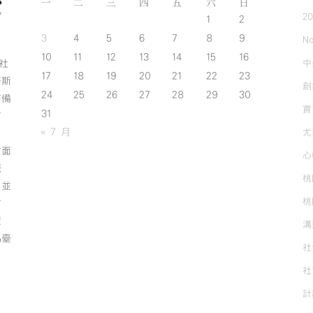
一
二
三
四
五
六
日
2
1
2
3
4
5
6
7
8
9
No
10
11
12
13
14
15
16
中
斯社
17
18
19
20
21
22
23
努斯
創
24
25
26
27
28
29
30
作備
實
31
有
« 7 月
尤
方面
心
誠
桃
；並
桃
方
資
溝
為臺
社
社
計