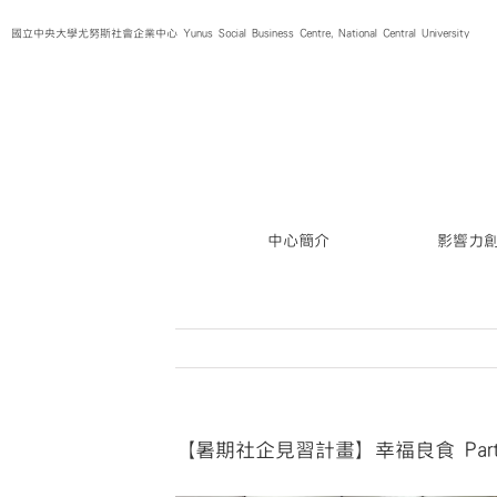
Skip
國立中央大學尤努斯社會企業中心 Yunus Social Business Centre, National Central University
to
content
中心簡介
影響力
【暑期社企見習計畫】幸福良食 Part