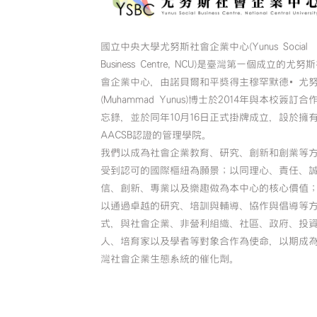
國立中央大學尤努斯社會企業中心(Yunus Social
Business Centre, NCU)是臺灣第一個成立的尤努
會企業中心，由諾貝爾和平獎得主穆罕默德•尤
(Muhammad Yunus)博士於2014年與本校簽訂合
忘錄，並於同年10月16日正式掛牌成立，設於擁
AACSB認證的管理學院。
我們以成為社會企業教育、研究、創新和創業等
受到認可的國際樞紐為願景；以同理心、責任、
信、創新、專業以及樂趣做為本中心的核心價值
以通過卓越的研究、培訓與輔導、協作與倡導等
式，與社會企業、非營利組織、社區、政府、投
人、培育家以及學者等對象合作為使命，以期成
灣社會企業生態系統的催化劑。