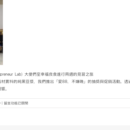
epreneur Lab) 大使們至幸福良食進行兩週的見習之旅
材實料的純黑豆漿，我們推出「愛88，不嫌晚」的抽獎與促銷活動。透過
迴響。
在
0
|
留言功能已關閉
〈【暑
期
社
企