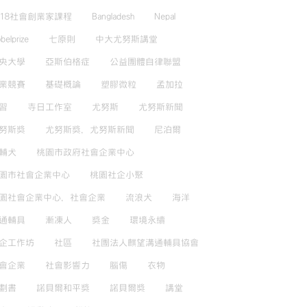
018社會創業家課程
Bangladesh
Nepal
belprize
七原則
中大尤努斯講堂
央大學
亞斯伯格症
公益團體自律聯盟
業競賽
基礎概論
塑膠微粒
孟加拉
習
寺日工作室
尤努斯
尤努斯新聞
努斯獎
尤努斯獎，尤努斯新聞
尼泊爾
輔犬
桃園市政府社會企業中心
園市社會企業中心
桃園社企小聚
園社會企業中心，社會企業
流浪犬
海洋
通輔具
漸凍人
獎金
環境永續
企工作坊
社區
社團法人麒望溝通輔具協會
會企業
社會影響力
腦傷
衣物
劃書
諾貝爾和平獎
諾貝爾獎
講堂