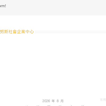
見
orm!
習
計
畫】
幸
福
努斯社會企業中心
良
食 Part
2〉
中
常用
2026 年 8 月