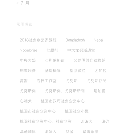
« 7 月
常用標籤
2018社會創業家課程
Bangladesh
Nepal
Nobelprize
七原則
中大尤努斯講堂
中央大學
亞斯伯格症
公益團體自律聯盟
創業競賽
基礎概論
塑膠微粒
孟加拉
實習
寺日工作室
尤努斯
尤努斯新聞
尤努斯獎
尤努斯獎，尤努斯新聞
尼泊爾
心輔犬
桃園市政府社會企業中心
桃園市社會企業中心
桃園社企小聚
桃園社會企業中心，社會企業
流浪犬
海洋
溝通輔具
漸凍人
獎金
環境永續