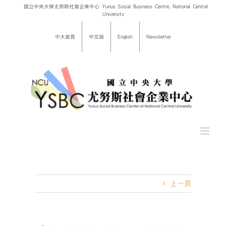
Skip
國立中央大學尤努斯社會企業中心 Yunus Social Business Centre, National Central
University
to
content
中大首頁
中文版
English
Newsletter
上一頁