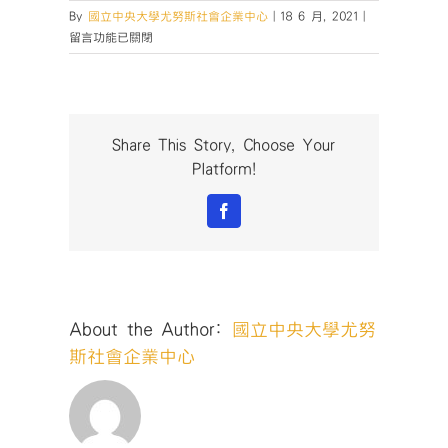
在
By
國立中央大學尤努斯社會企業中心
|
18 6 月, 2021
|
〈【挖
留言功能已關閉
掘
你
的
社
會
Share This Story, Choose Your
影
Platform!
響
力！
Facebook
109
學
年
度
林
About the Author:
國立中央大學尤努
氏
獎
斯社會企業中心
學
金
專
題