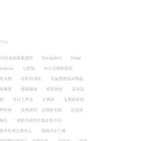
標籤
018社會創業家課程
Bangladesh
Nepal
belprize
七原則
中大尤努斯講堂
央大學
亞斯伯格症
公益團體自律聯盟
業競賽
基礎概論
塑膠微粒
孟加拉
習
寺日工作室
尤努斯
尤努斯新聞
努斯獎
尤努斯獎，尤努斯新聞
尼泊爾
輔犬
桃園市政府社會企業中心
園市社會企業中心
桃園社企小聚