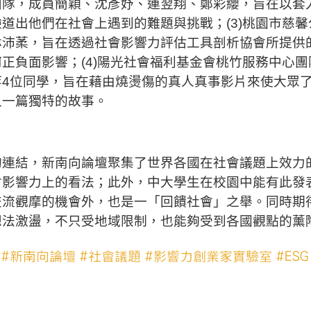
團隊，成員簡穎、沈彥妤、連翌翔、鄭彩纓，旨在以套
道出他們在社會上遇到的難題與挑戰；(3)桃園市慈
林沛葇，旨在透過社會影響力評估工具剖析協會所提供
正負面影響；(4)陽光社會福利基金會桃竹服務中心
等4位同學，旨在藉由燒燙傷的真人真事影片來使大眾
又一篇獨特的故事。
的連結，新南向論壇聚集了世界各國在社會議題上效力
會影響力上的看法；此外，中大學生在校園中能有此發
交流觀摩的機會外，也是一「回饋社會」之舉。同時期
想法激盪，不只受地域限制，也能夠受到各國觀點的薰
#新南向論壇
#社會議題
#影響力創業家實驗室
#ESG