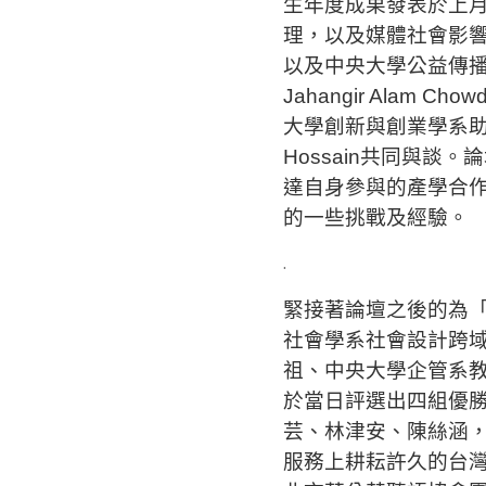
生年度成果發表於上月
理，以及媒體社會影
以及中央大學公益傳播
Jahangir Alam C
大學創新與創業學系助理教
Hossain共同與
達自身參與的產學合
的一些挑戰及經驗。
.
緊接著論壇之後的為「
社會學系社會設計跨
祖、中央大學企管系
於當日評選出四組優勝
芸、林津安、陳絲涵
服務上耕耘許久的台灣