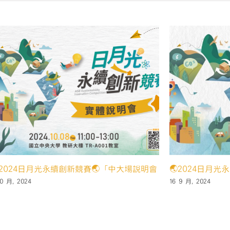
國
際
論
壇
暨
學
生
成
果
發
表】〉
中
t創新
第六屆公益傳播獎頒獎典禮暨午宴圓滿落幕
【2
解決
9 12 月, 2024
4 10 