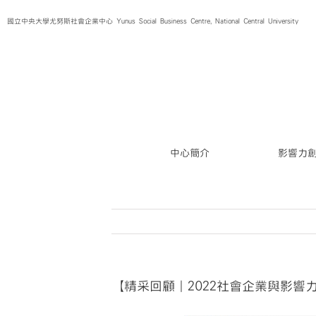
Skip
國立中央大學尤努斯社會企業中心 Yunus Social Business Centre, National Central University
to
content
中心簡介
影響力
【精采回顧｜2022社會企業與影