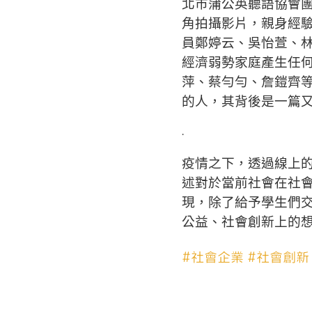
北市蒲公英聽語協會
角拍攝影片，親身經驗
員鄭婷云、吳怡萱、
經濟弱勢家庭產生任何
萍、蔡勻勻、詹鎧齊
的人，其背後是一篇
.
疫情之下，透過線上
述對於當前社會在社
現，除了給予學生們
公益、社會創新上的
#社會企業
#社會創新