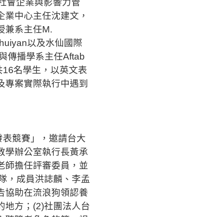
社會企業與影響力管
企業中心主任沈建文，
兼系主任M.
m Bhuiyan以及水仙國際
與傳播學系主任Aftab
共16名學生，以英文表
及專案實際執行中遇到
發表競賽」，邀請台大
教學辦公室執行長黃承
老師擔任評審委員，並
團隊，成員洪誌麟、李孟
告協助在流浪狗領認養
地方；(2)社團法人台