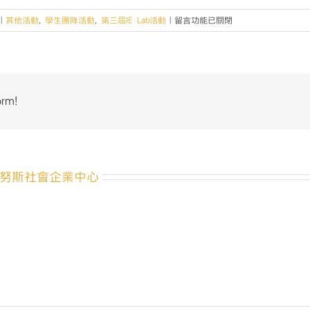
在
|
其他活動
,
學生團隊活動
,
第三屆IE Lab活動
|
留言功能已關閉
〈【精
采
回
顧
｜
orm!
2022
社
會
企
業
努斯社會企業中心
與
影
響
力
管
理
新
南
向