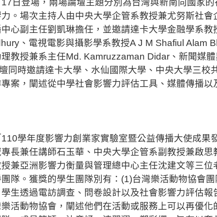
17日登場，兩場論壇主題分別為台灣與新南向國家的
響力。場次主持人由中央大學企管系教授兼尤努斯社會
中心副主任劉凱琳擔任，並邀請達卡大學金融學系教授
howdhury、電視電影與攝影學系教授A J M Shafiul Ala
授兼系主任Md. Kamruzzaman Didar、新聞媒體
談。論壇同時邀請達卡大學、水仙國際大學、中央大學三校
作專案，闡述從中學社會影響力評估工具、媒體傳播以
110學年度影響力創業家實驗室暨公益傳播大使成果
域專長兼任講師石玉華、中央大學企管系副教授兼啟思
教授兼亞洲影響力衡量與管理總中心主任沈建文等三位
團隊。獲獎的學生團隊別有：(1)台灣樂活動物協會
，學生透過電訪調查、問卷設計以及社會影響力評估報
樂活動物協會，闡述他們在活動或服務上可以再優化的