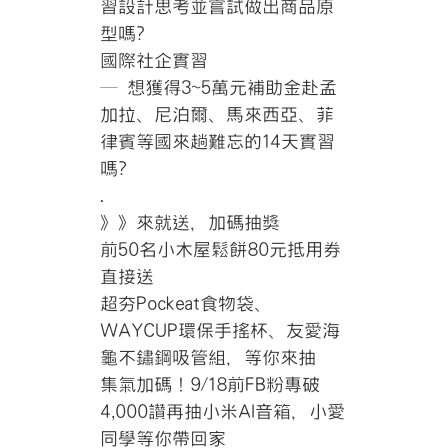
習設計思考並嘗試做出商品原
型嗎?
國際社企實習
─ 想獲得3~5萬元補助金赴孟
加拉、尼泊爾、馬來西亞、菲
律賓等國來趟難忘的14天實習
嗎?
.
》》來就送，加碼抽
獎
前50名小木屋鬆餅80元抵用券
直接送
超夯Pockeat食物袋、
WAYCUP環保手搖杯、友愛海
龜不鏽鋼吸管組，等你來抽
集氣加碼！9/18前FB粉專破
4,000讚再抽小米AI音箱，小愛
同學等你帶回家