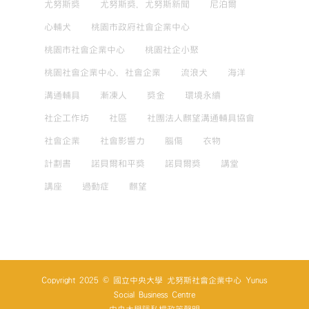
尤努斯獎
尤努斯獎，尤努斯新聞
尼泊爾
心輔犬
桃園市政府社會企業中心
桃園市社會企業中心
桃園社企小聚
桃園社會企業中心，社會企業
流浪犬
海洋
溝通輔具
漸凍人
獎金
環境永續
社企工作坊
社區
社團法人麒望溝通輔具協會
社會企業
社會影響力
腦傷
衣物
計劃書
諾貝爾和平獎
諾貝爾獎
講堂
講座
過動症
麒望
Copyright 2025 © 國立中央大學 尤努斯社會企業中心 Yunus
Social Business Centre
中央大學隱私權政策聲明