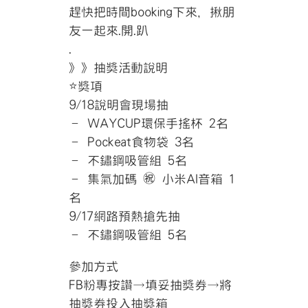
趕快把時間booking下來，揪朋
友一起來.開.趴
.
》》抽獎活動說明
⭐
獎項
9/18說明會現場抽
– WAYCUP環保手搖杯 2名
– Pockeat食物袋 3名
– 不鏽鋼吸管組 5名
– 集氣加碼
㊗
小米AI音箱 1
名
9/17網路預熱搶先抽
– 不鏽鋼吸管組 5名
參加方式
FB粉專按讚→填妥抽獎券→將
抽獎券投入抽獎箱