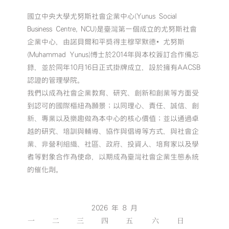
國立中央大學尤努斯社會企業中心(Yunus Social
Business Centre, NCU)是臺灣第一個成立的尤努斯社會
企業中心，由諾貝爾和平獎得主穆罕默德•尤努斯
(Muhammad Yunus)博士於2014年與本校簽訂合作備忘
錄，並於同年10月16日正式掛牌成立，設於擁有AACSB
認證的管理學院。
我們以成為社會企業教育、研究、創新和創業等方面受
到認可的國際樞紐為願景；以同理心、責任、誠信、創
新、專業以及樂趣做為本中心的核心價值；並以通過卓
越的研究、培訓與輔導、協作與倡導等方式，與社會企
業、非營利組織、社區、政府、投資人、培育家以及學
者等對象合作為使命，以期成為臺灣社會企業生態系統
的催化劑。
2026 年 8 月
一
二
三
四
五
六
日