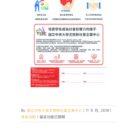
By
國立中央大學尤努斯社會企業中心
|
11 9 月, 2018
|
在
其他活動
|
留言功能已關閉
〈【社
企
開