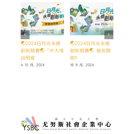
🌏2024日月光永續
🌏2024日月光永續
賀 本
創新競賽🌏「中大場
創新競賽🌏 報名開
壓」團
說明會
跑‼️
star
一階段
4 10 月, 2024
16 9 月, 2024
14 5 月,