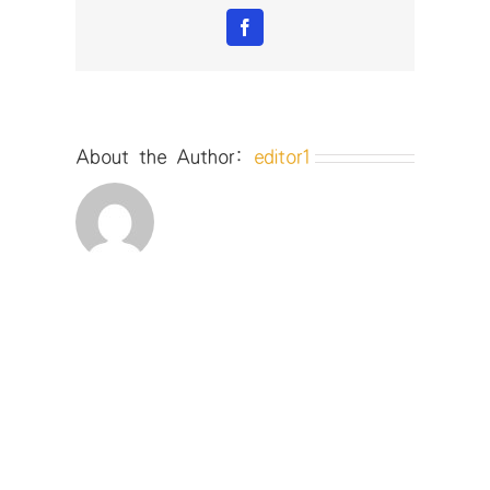
峰
Facebook
會
閉
幕
式〉
中
About the Author:
editor1