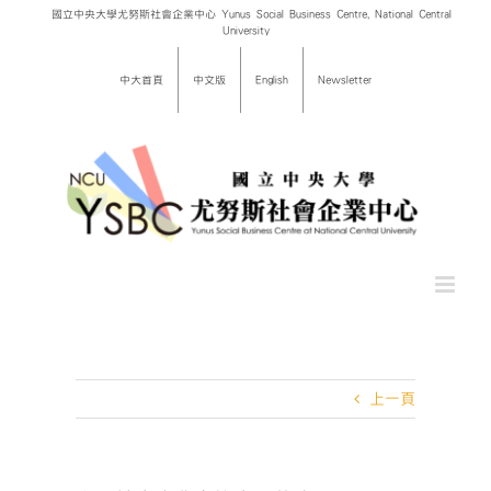
Skip
國立中央大學尤努斯社會企業中心 Yunus Social Business Centre, National Central
University
to
content
中大首頁
中文版
English
Newsletter
上一頁