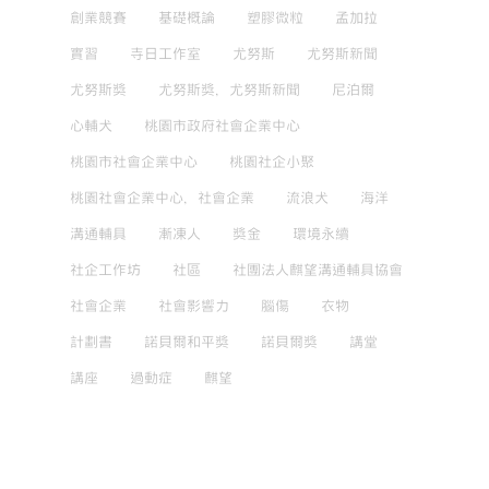
創業競賽
基礎概論
塑膠微粒
孟加拉
實習
寺日工作室
尤努斯
尤努斯新聞
尤努斯獎
尤努斯獎，尤努斯新聞
尼泊爾
心輔犬
桃園市政府社會企業中心
桃園市社會企業中心
桃園社企小聚
桃園社會企業中心，社會企業
流浪犬
海洋
溝通輔具
漸凍人
獎金
環境永續
社企工作坊
社區
社團法人麒望溝通輔具協會
社會企業
社會影響力
腦傷
衣物
計劃書
諾貝爾和平獎
諾貝爾獎
講堂
講座
過動症
麒望