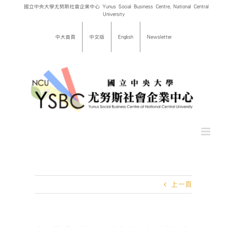
Skip
國立中央大學尤努斯社會企業中心 Yunus Social Business Centre, National Central
University
to
content
中大首頁
中文版
English
Newsletter
上一頁