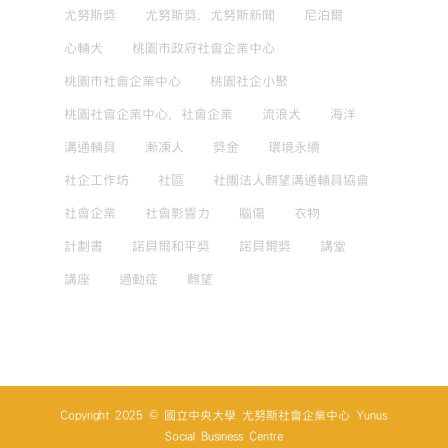
尤努斯獎
尤努斯獎，尤努斯新聞
尼泊爾
心輔犬
桃園市政府社會企業中心
桃園市社會企業中心
桃園社企小聚
桃園社會企業中心，社會企業
流浪犬
海洋
溝通輔具
漸凍人
獎金
環境永續
社企工作坊
社區
社團法人麒望溝通輔具協會
社會企業
社會影響力
腦傷
衣物
計劃書
諾貝爾和平獎
諾貝爾獎
講堂
講座
過動症
麒望
Copyright 2025 © 國立中央大學 尤努斯社會企業中心 Yunus
Social Business Centre