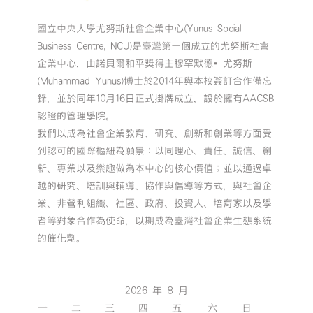
國立中央大學尤努斯社會企業中心(Yunus Social
Business Centre, NCU)是臺灣第一個成立的尤努斯社會
企業中心，由諾貝爾和平獎得主穆罕默德•尤努斯
(Muhammad Yunus)博士於2014年與本校簽訂合作備忘
錄，並於同年10月16日正式掛牌成立，設於擁有AACSB
認證的管理學院。
我們以成為社會企業教育、研究、創新和創業等方面受
到認可的國際樞紐為願景；以同理心、責任、誠信、創
新、專業以及樂趣做為本中心的核心價值；並以通過卓
越的研究、培訓與輔導、協作與倡導等方式，與社會企
業、非營利組織、社區、政府、投資人、培育家以及學
者等對象合作為使命，以期成為臺灣社會企業生態系統
的催化劑。
2026 年 8 月
一
二
三
四
五
六
日