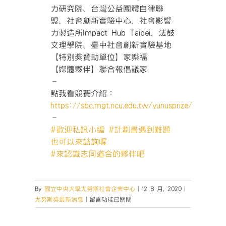
力研究院、台灣公益團體自律聯
盟、社會創新實驗中心、社會影響
力製造所Impact Hub Taipei、法鼓
文理學院、臺中社會創新實驗基地
【特別獎贊助單位】家樂福
【媒體夥伴】聯合報倡議家
–
點我看競賽介紹：
https://sbc.mgt.ncu.edu.tw/yunusprize/
–
#
歡迎私訊小編
#
計劃書遇到難題
也可以來諮詢喔
#
來認識志同道合的夥伴吧
By
國立中央大學尤努斯社會企業中心
|
12 8 月, 2020
|
在
尤努斯獎最新消息
|
留言功能已關閉
〈尤
努