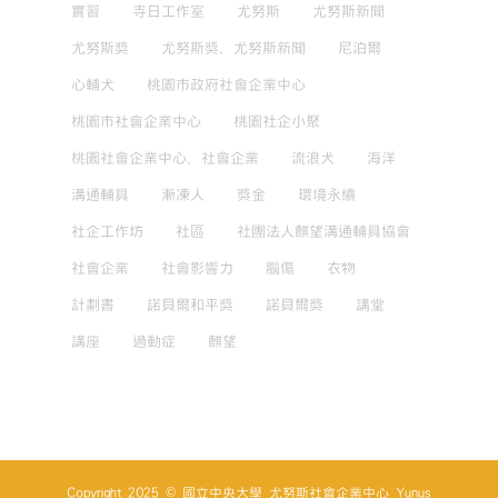
實習
寺日工作室
尤努斯
尤努斯新聞
尤努斯獎
尤努斯獎，尤努斯新聞
尼泊爾
心輔犬
桃園市政府社會企業中心
桃園市社會企業中心
桃園社企小聚
桃園社會企業中心，社會企業
流浪犬
海洋
溝通輔具
漸凍人
獎金
環境永續
社企工作坊
社區
社團法人麒望溝通輔具協會
社會企業
社會影響力
腦傷
衣物
計劃書
諾貝爾和平獎
諾貝爾獎
講堂
講座
過動症
麒望
Copyright 2025 © 國立中央大學 尤努斯社會企業中心 Yunus