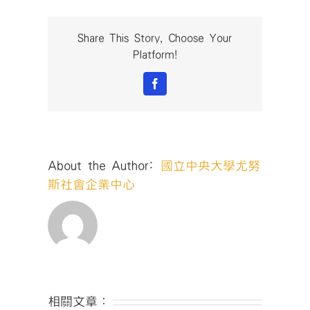
斯
獎：
第
Share This Story, Choose Your
五
Platform!
屆
社
Facebook
會
創
新
與
創
About the Author:
國立中央大學尤努
業
競
斯社會企業中心
賽
火
熱
徵
件
中〉
中
相關文章：