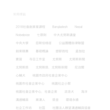
常用標籤
2018社會創業家課程
Bangladesh
Nepal
Nobelprize
七原則
中大尤努斯講堂
中央大學
亞斯伯格症
公益團體自律聯盟
創業競賽
基礎概論
塑膠微粒
孟加拉
實習
寺日工作室
尤努斯
尤努斯新聞
尤努斯獎
尤努斯獎，尤努斯新聞
尼泊爾
心輔犬
桃園市政府社會企業中心
桃園市社會企業中心
桃園社企小聚
桃園社會企業中心，社會企業
流浪犬
海洋
溝通輔具
漸凍人
獎金
環境永續
社企工作坊
社區
社團法人麒望溝通輔具協會