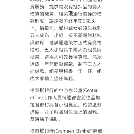
貸服務，提供給沒有抵押品的窮人
借貸的機會。格萊珉銀行嚴謹的借
款制度，讓還款率終年在9成以
上。借款前，鄉村婦女必須先找到
五人成為一小組，接受基礎財務知
識教育，考試通過後才正式有資格
借款。五人小組其中兩人為組長與
秘書，這兩人可先獲得貸款。然須
達成一年無間斷還款，剩下三人才
能借款。組長與秘書一年一任，組
內大家輪流擔任職務。
格萊珉銀行的中心辦公室(Center
office)工作人員每週都會前往孟加
拉各鄉村與各小組見面，確認還款
進度，並了解各組生活上的困難，
及時給予協助。
格萊珉銀行(Grameen Bank)的幹部