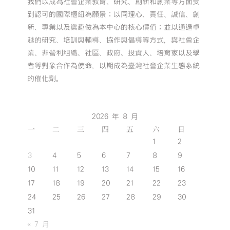
我們以成為社會企業教育、研究、創新和創業等方面受
到認可的國際樞紐為願景；以同理心、責任、誠信、創
新、專業以及樂趣做為本中心的核心價值；並以通過卓
越的研究、培訓與輔導、協作與倡導等方式，與社會企
業、非營利組織、社區、政府、投資人、培育家以及學
者等對象合作為使命，以期成為臺灣社會企業生態系統
的催化劑。
2026 年 8 月
一
二
三
四
五
六
日
1
2
3
4
5
6
7
8
9
10
11
12
13
14
15
16
17
18
19
20
21
22
23
24
25
26
27
28
29
30
31
« 7 月