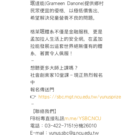
珉達能(Grameen Danone)提供鄉村
民眾便宜的優格，以極低價售出，
希望解決兒童營養不良的問題。
格萊珉體系不僅是金融服務，更是
孟加拉人生活上的安全網。在孟加
拉能發展出這套世界絕無僅有的體
系，著實令人佩服！
–
想聽更多大師上課嗎？
社會創業家10堂課－現正熱烈報名
中
報名傳送門
👉
https://sbc.mgt.ncu.edu.tw/yunusprize
–
【聯絡我們】
FB粉專直接私訊
m.me/YSBC.NCU
電話：03-422-7151分機26010
E-mail：yunus.sbc@g.ncu.edu.tw