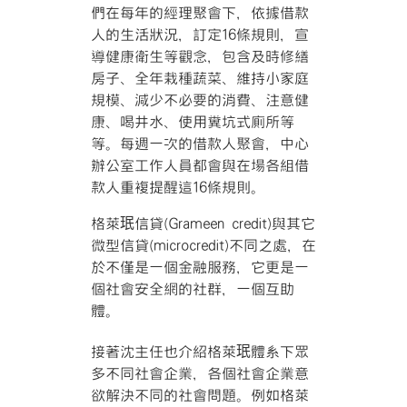
們在每年的經理聚會下，依據借款
人的生活狀況，訂定16條規則，宣
導健康衛生等觀念，包含及時修繕
房子、全年栽種蔬菜、維持小家庭
規模、減少不必要的消費、注意健
康、喝井水、使用糞坑式廁所等
等。每週一次的借款人聚會，中心
辦公室工作人員都會與在場各組借
款人重複提醒這16條規則。
格萊珉信貸(Grameen credit)與其它
微型信貸(microcredit)不同之處，在
於不僅是一個金融服務，它更是一
個社會安全網的社群，一個互助
體。
接著沈主任也介紹格萊珉體系下眾
多不同社會企業，各個社會企業意
欲解決不同的社會問題。例如格萊