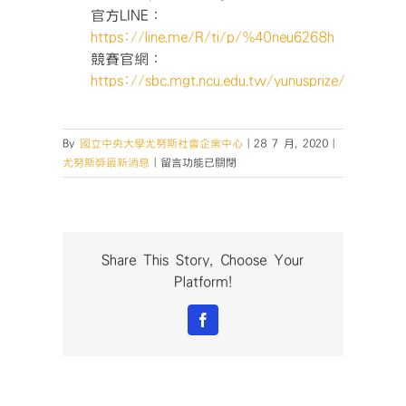
官方LINE：
https://line.me/R/ti/p/%40neu6268h
競賽官網：
https://sbc.mgt.ncu.edu.tw/yunusprize/
By
國立中央大學尤努斯社會企業中心
|
28 7 月, 2020
|
在
尤努斯獎最新消息
|
留言功能已關閉
〈【精
彩
回
顧】
7/19-
Share This Story, Choose Your
《微
Platform!
型
信
Facebook
貸
與
Grameen
社