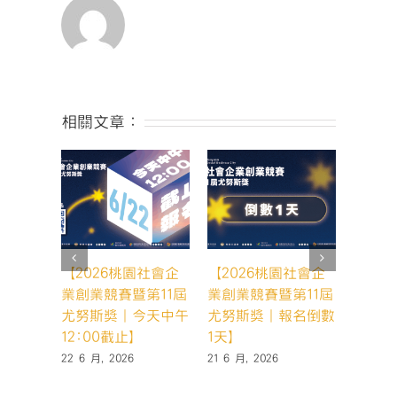
統
性
思
維〉
中
相關文章：
【2026桃園社會企
【2026桃園社會企
【20
業創業競賽暨第11屆
業創業競賽暨第11屆
業創業
尤努斯獎｜今天中午
尤努斯獎｜報名倒數
尤努斯
12:00截止】
1天】
天，你
22 6 月, 2026
21 6 月, 2026
19 6 月,