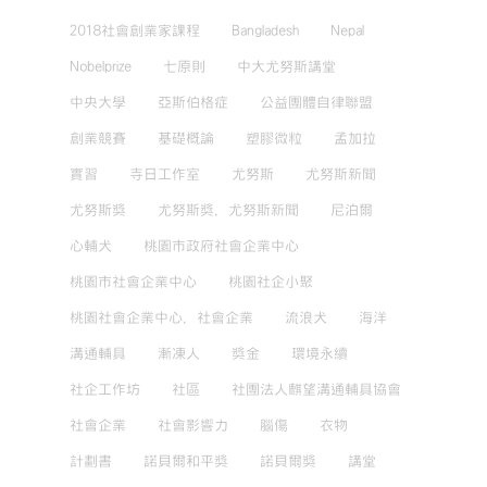
2018社會創業家課程
Bangladesh
Nepal
Nobelprize
七原則
中大尤努斯講堂
中央大學
亞斯伯格症
公益團體自律聯盟
創業競賽
基礎概論
塑膠微粒
孟加拉
實習
寺日工作室
尤努斯
尤努斯新聞
尤努斯獎
尤努斯獎，尤努斯新聞
尼泊爾
心輔犬
桃園市政府社會企業中心
桃園市社會企業中心
桃園社企小聚
桃園社會企業中心，社會企業
流浪犬
海洋
溝通輔具
漸凍人
獎金
環境永續
社企工作坊
社區
社團法人麒望溝通輔具協會
社會企業
社會影響力
腦傷
衣物
計劃書
諾貝爾和平獎
諾貝爾獎
講堂