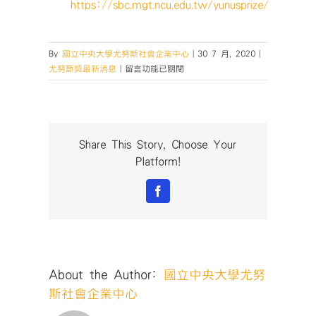
https://sbc.mgt.ncu.edu.tw/yunusprize/
By
國立中央大學尤努斯社會企業中心
|
30 7 月, 2020
|
在
尤努斯獎最新消息
|
留言功能已關閉
〈【國
際
線
上
工
Share This Story, Choose Your
作
Platform!
坊】
7/30-
Facebook
社
創
家
的
思
About the Author:
國立中央大學尤努
考
術：
斯社會企業中心
系