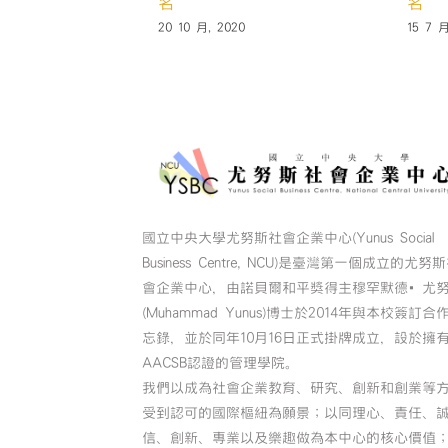
人員 1名
徵媒體設計師/美術編輯1-2名
 2024
23 6 月, 2022
國立中央大學尤努斯社會企業中心(Yunus Social
Business Centre, NCU)是臺灣第一個成立的尤努
會企業中心，由諾貝爾和平獎得主穆罕默德•尤
(Muhammad Yunus)博士於2014年與本校簽訂合
忘錄，並於同年10月16日正式掛牌成立，設於擁
AACSB認證的管理學院。
我們以成為社會企業教育、研究、創新和創業等
受到認可的國際樞紐為願景；以同理心、責任、
信、創新、專業以及樂趣做為本中心的核心價值