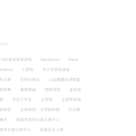
標籤
018社會創業家課程
Bangladesh
Nepal
belprize
七原則
中大尤努斯講堂
央大學
亞斯伯格症
公益團體自律聯盟
業競賽
基礎概論
塑膠微粒
孟加拉
習
寺日工作室
尤努斯
尤努斯新聞
努斯獎
尤努斯獎，尤努斯新聞
尼泊爾
輔犬
桃園市政府社會企業中心
園市社會企業中心
桃園社企小聚