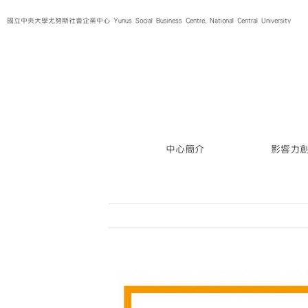
Skip
國立中央大學尤努斯社會企業中心 Yunus Social Business Centre, National Central University
to
content
中心簡介
影響力
View
Larger