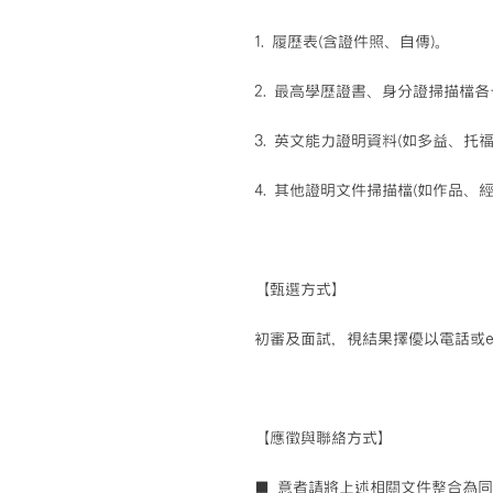
1. 履歷表(含證件照、自傳)。
2. 最高學歷證書、身分證掃描檔
3. 英文能力證明資料(如多益、托
4. 其他證明文件掃描檔(如作品
【甄選方式】
初審及面試，視結果擇優以電話或e-
【應徵與聯絡方式】
■ 意者請將上述相關文件整合為同一PDF檔