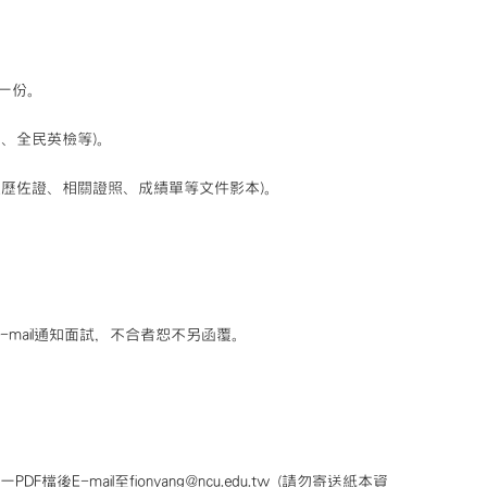
各一份。
福、全民英檢等)。
、經歷佐證、相關證照、成績單等文件影本)。
mail通知面試，不合者恕不另函覆。
後E-mail至fionyang@ncu.edu.tw (請勿寄送紙本資