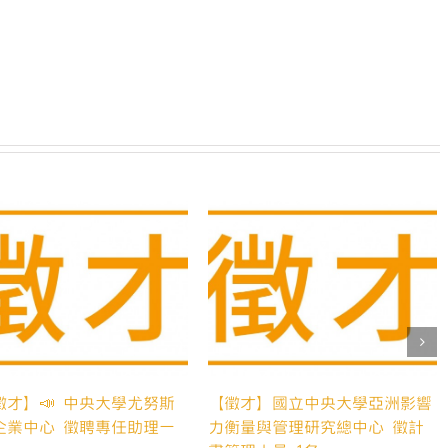
業
中
心
徵
聘
聯
合
行
政
專
員
一
【徵才】 國立中央大學尤努
名〉
社會企業中心-徵聘專任人
中
名
20 10 月, 2020
【徵才】國立中央大學尤努斯社
會企業中心-招募專任人員1名