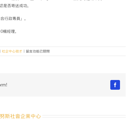
確認是否寄送成功。
聯合行政專員」。
010楊經理。
在
|
社企中心徵才
|
留言功能已關閉
〈【徵
才】
中
央
大
orm!
Facebo
學
尤
努
斯
社
努斯社會企業中心
會
企