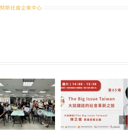
報
努斯社會企業中心
名
囉！〉
中
【桃園社企
產業的未
傳承
12 8 月, 20