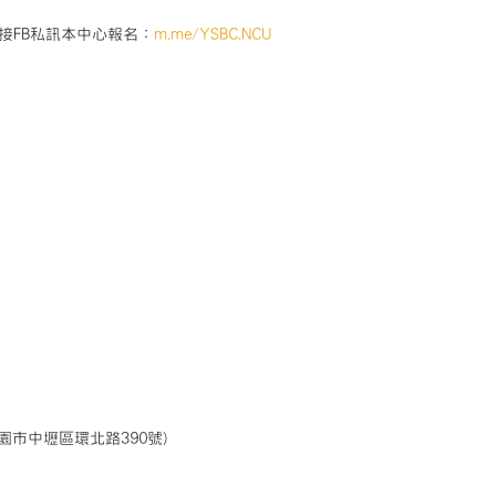
接FB私訊本中心報名：
m.me/YSBC.NCU
園市中壢區環北路390號)