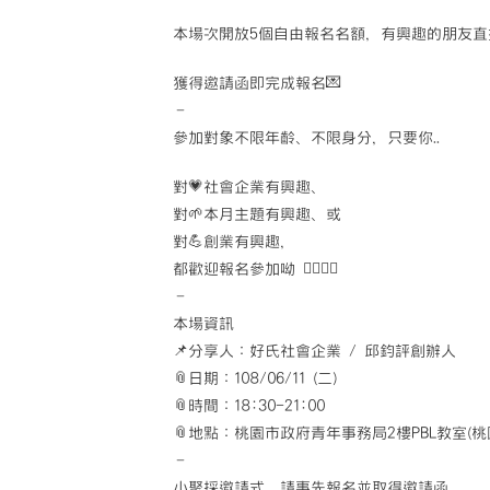
本場次開放5個自由報名名額，有興趣的朋友直
獲得邀請函即完成報名💌
–
參加對象不限年齡、不限身分，只要你..
對💗社會企業有興趣、
對🌱本月主題有興趣、或
對💪創業有興趣，
都歡迎報名參加呦 🙋‍♀🙋‍♂
–
本場資訊
📌分享人：好氏社會企業 / 邱鈞評創辦人
📎日期：108/06/11 (二)
📎時間：18:30-21:00
📎地點：桃園市政府青年事務局2樓PBL教室(桃
–
小聚採邀請式，請事先報名並取得邀請函