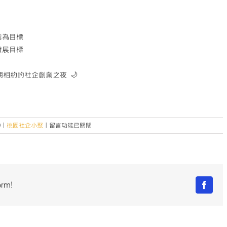
業為目標
發展目標
相約的社企創業之夜 🌙
在
9
|
桃園社企小聚
|
留言功能已關閉
〈【桃
園
社
企
小
orm!
Facebo
聚
No.32】
開
放