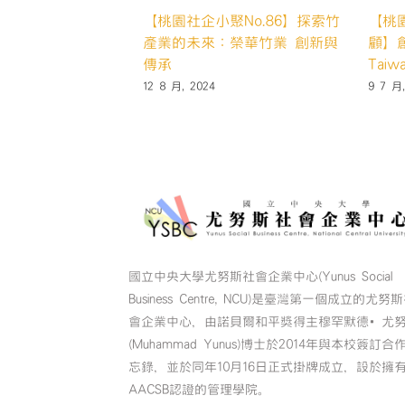
｜活動回
【桃園社企小聚No.85】創造改
【桃園社企小聚N
ssue
變：The Big Issue Taiwan大誌
顧】慢飛超人布藝
會革新之旅
雜誌的社會革新之旅
棄•也可以很時
26 4 月, 2024
19 4 月, 2024
國立中央大學尤努斯社會企業中心(Yunus Social
Business Centre, NCU)是臺灣第一個成立的尤努
會企業中心，由諾貝爾和平獎得主穆罕默德•尤
(Muhammad Yunus)博士於2014年與本校簽訂合
忘錄，並於同年10月16日正式掛牌成立，設於擁
AACSB認證的管理學院。