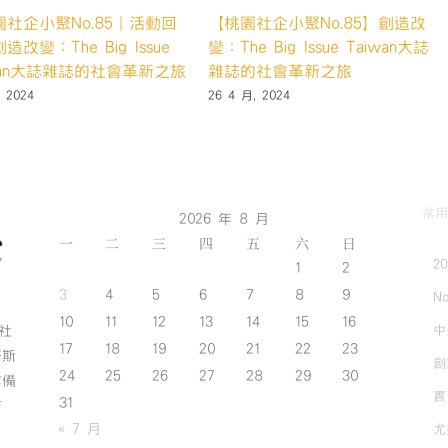
o.84｜活動回
【桃園社企小聚No.83｜活動回
young－零廢
顧】崙禾社企 – 智農創生提高
尚
農作新價值🍀
27 3 月, 2024
常用
2026 年 8 月
一
二
三
四
五
六
日
2
1
2
3
4
5
6
7
8
9
No
10
11
12
13
14
15
16
中
斯社
17
18
19
20
21
22
23
努斯
創
24
25
26
27
28
29
30
作備
實
31
有
« 7 月
尤