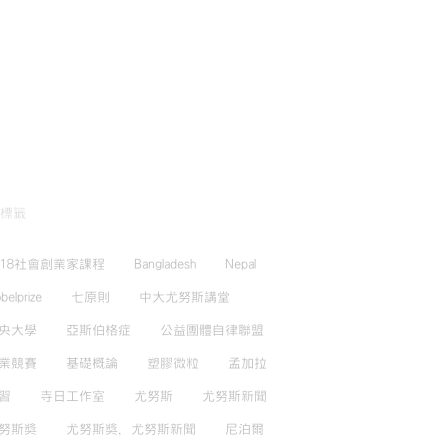
標籤
018社會創業家課程
Bangladesh
Nepal
belprize
七原則
中大尤努斯講堂
央大學
亞斯伯格症
公益團體自律聯盟
業競賽
基礎概論
塑膠微粒
孟加拉
習
寺日工作室
尤努斯
尤努斯新聞
努斯獎
尤努斯獎，尤努斯新聞
尼泊爾