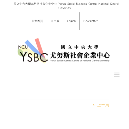
Skip
國立中央大學尤努斯社會企業中心 Yunus Social Business Centre, National Central
University
to
content
中大首頁
中文版
English
Newsletter
上一頁