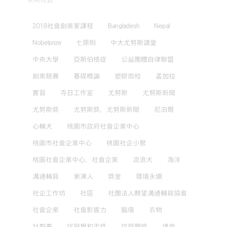
常用標籤
2018社會創業家課程
Bangladesh
Nepal
Nobelprize
七原則
中大尤努斯講堂
中央大學
亞斯伯格症
公益團體自律聯盟
創業競賽
基礎概論
塑膠微粒
孟加拉
實習
寺日工作室
尤努斯
尤努斯新聞
尤努斯獎
尤努斯獎，尤努斯新聞
尼泊爾
心輔犬
桃園市政府社會企業中心
桃園市社會企業中心
桃園社企小聚
桃園社會企業中心，社會企業
流浪犬
海洋
溝通輔具
漸凍人
獎金
環境永續
社企工作坊
社區
社團法人麒望溝通輔具協會
社會企業
社會影響力
腦傷
衣物
計劃書
諾貝爾和平獎
諾貝爾獎
講堂