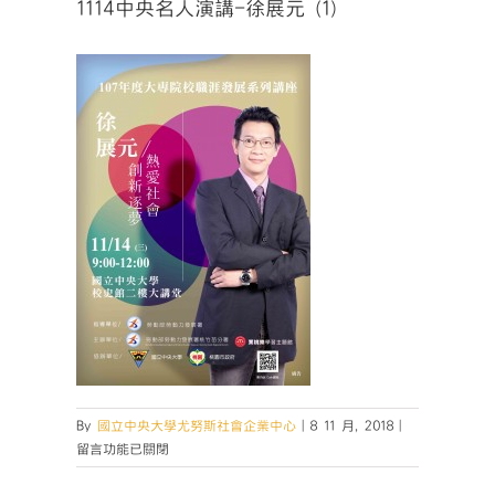
1114中央名人演講-徐展元 (1)
在
By
國立中央大學尤努斯社會企業中心
|
8 11 月, 2018
|
〈1114
留言功能已關閉
中
央