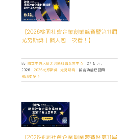
競賽暨
企
尤努斯獎
業
包一次
創
業
】
競
【2026桃園社會企業創業競賽暨第11屆
獎
尤努斯
賽
尤努斯獎｜懶人包一次看！】
暨
第
11
屆
By
國立中央大學尤努斯社會企業中心
|
27 5 月,
尤
在
2026
|
2026尤努斯獎
,
尤努斯獎
|
留言功能已關閉
努
〈【2026
閱讀更多
斯
桃
獎
園
｜
社
桃園社會
還
會
競賽暨
在
企
猶
尤努斯獎
業
豫
程一次
創
要
業
】
不
競
【2026桃園社會企業創業競賽暨第11屆
獎
尤努斯