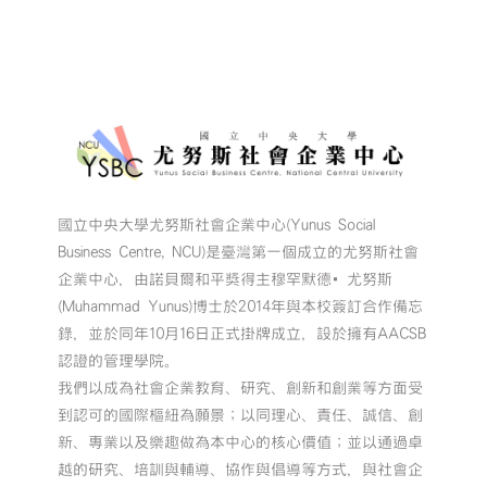
業
創
業
競
賽
暨
第
11
屆
尤
國立中央大學尤努斯社會企業中心(Yunus Social
努
Business Centre, NCU)是臺灣第一個成立的尤努斯社會
斯
獎
企業中心，由諾貝爾和平獎得主穆罕默德•尤努斯
｜
(Muhammad Yunus)博士於2014年與本校簽訂合作備忘
社
錄，並於同年10月16日正式掛牌成立，設於擁有AACSB
會
認證的管理學院。
影
我們以成為社會企業教育、研究、創新和創業等方面受
響
到認可的國際樞紐為願景；以同理心、責任、誠信、創
力
組】〉
新、專業以及樂趣做為本中心的核心價值；並以通過卓
中
越的研究、培訓與輔導、協作與倡導等方式，與社會企