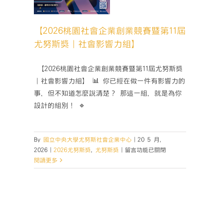
影響力
】
【2026桃園社會企業創業競賽暨第11屆
獎
尤努斯
尤努斯獎｜社會影響力組】
­ 【2026桃園社會企業創業競賽暨第11屆尤努斯獎
｜社會影響力組】 📊 你已經在做一件有影響力的
事，但不知道怎麼說清楚？ 那這一組，就是為你
設計的組別！ 🔹
By
國立中央大學尤努斯社會企業中心
|
20 5 月,
在
2026
|
2026尤努斯獎
,
尤努斯獎
|
留言功能已關閉
〈【2026
閱讀更多
桃
園
社
會
企