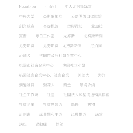
Nobelprize
七原則
中大尤努斯講堂
中央大學
亞斯伯格症
公益團體自律聯盟
創業競賽
基礎概論
塑膠微粒
孟加拉
實習
寺日工作室
尤努斯
尤努斯新聞
尤努斯獎
尤努斯獎，尤努斯新聞
尼泊爾
心輔犬
桃園市政府社會企業中心
桃園市社會企業中心
桃園社企小聚
桃園社會企業中心，社會企業
流浪犬
海洋
溝通輔具
漸凍人
獎金
環境永續
社企工作坊
社區
社團法人麒望溝通輔具協會
社會企業
社會影響力
腦傷
衣物
計劃書
諾貝爾和平獎
諾貝爾獎
講堂
講座
過動症
麒望