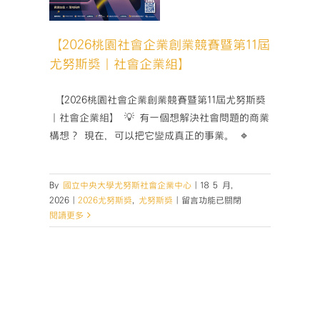
尤努斯獎
業組】
獎
尤努斯
【2026桃園社會企業創業競賽暨第11屆
尤努斯獎｜社會企業組】
­ 【2026桃園社會企業創業競賽暨第11屆尤努斯獎
｜社會企業組】 💡 有一個想解決社會問題的商業
構想？ 現在，可以把它變成真正的事業。 🔹
By
國立中央大學尤努斯社會企業中心
|
18 5 月,
在
2026
|
2026尤努斯獎
,
尤努斯獎
|
留言功能已關閉
〈【2026
閱讀更多
桃
園
社
會
企
業
創