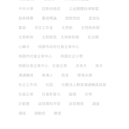
中央大學
亞斯伯格症
公益團體自律聯盟
創業競賽
基礎概論
塑膠微粒
孟加拉
實習
寺日工作室
尤努斯
尤努斯新聞
尤努斯獎
尤努斯獎，尤努斯新聞
尼泊爾
心輔犬
桃園市政府社會企業中心
桃園市社會企業中心
桃園社企小聚
桃園社會企業中心，社會企業
流浪犬
海洋
溝通輔具
漸凍人
獎金
環境永續
社企工作坊
社區
社團法人麒望溝通輔具協會
社會企業
社會影響力
腦傷
衣物
計劃書
諾貝爾和平獎
諾貝爾獎
講堂
講座
過動症
麒望