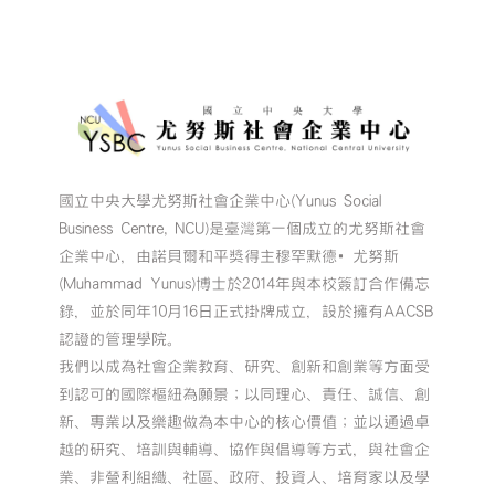
業
競
賽
暨
第
11
屆
尤
國立中央大學尤努斯社會企業中心(Yunus Social
努
Business Centre, NCU)是臺灣第一個成立的尤努斯社會
斯
獎
企業中心，由諾貝爾和平獎得主穆罕默德•尤努斯
｜
(Muhammad Yunus)博士於2014年與本校簽訂合作備忘
社
錄，並於同年10月16日正式掛牌成立，設於擁有AACSB
會
認證的管理學院。
企
我們以成為社會企業教育、研究、創新和創業等方面受
業
到認可的國際樞紐為願景；以同理心、責任、誠信、創
組】〉
中
新、專業以及樂趣做為本中心的核心價值；並以通過卓
越的研究、培訓與輔導、協作與倡導等方式，與社會企
業、非營利組織、社區、政府、投資人、培育家以及學