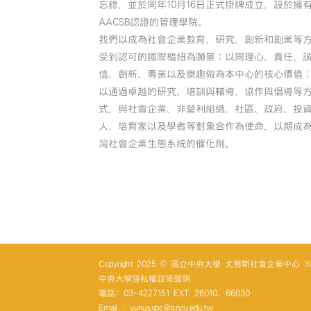
忘錄，並於同年10月16日正式掛牌成立，設於擁
AACSB認證的管理學院。
我們以成為社會企業教育、研究、創新和創業等
受到認可的國際樞紐為願景；以同理心、責任、
信、創新、專業以及樂趣做為本中心的核心價值
以通過卓越的研究、培訓與輔導、協作與倡導等
式，與社會企業、非營利組織、社區、政府、投
人、培育家以及學者等對象合作為使命，以期成
灣社會企業生態系統的催化劑。
Copyright 2025 © 國立中央大學 尤努斯社會企業中心 Yunus So
中央大學隱私權政策聲明
電話: 03-4227151 EXT. 26010、66030
Email : yunus.sbc@g.ncu.edu.tw