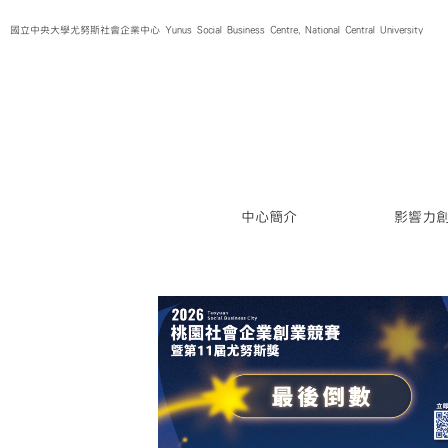
Skip
國立中央大學尤努斯社會企業中心 Yunus Social Business Centre, National Central University
to
content
中心簡介
影響力
企業創業競賽暨第11
是哪一種團隊？】
斯獎
尤努斯獎最新消息