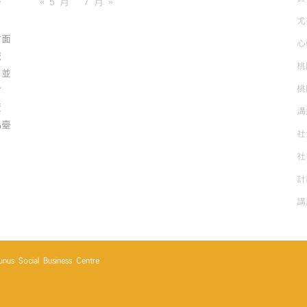
« 5 月
7 月 »
有
獎
｜
尤
你
方面
心
是
誠
哪
桃
；並
一
桃
方
種
團
資
溝
隊？】〉
為臺
社
中
社
計
講
cial Business Centre