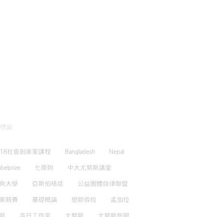
標籤
018社會創業家課程
Bangladesh
Nepal
belprize
七原則
中大尤努斯講堂
央大學
亞斯伯格症
公益團體自律聯盟
業競賽
基礎概論
塑膠微粒
孟加拉
習
寺日工作室
尤努斯
尤努斯新聞