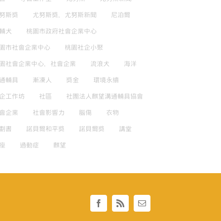
努斯獎
尤努斯獎，尤努斯新聞
尼泊爾
輔犬
桃園市政府社會企業中心
園市社會企業中心
桃園社企小聚
園社會企業中心，社會企業
流浪犬
海洋
通輔具
漸凍人
獎金
環境永續
企工作坊
社區
社團法人麒望溝通輔具協會
會企業
社會影響力
腦傷
衣物
劃書
諾貝爾和平獎
諾貝爾獎
講堂
座
過動症
麒望
Facebook
Rss
Email: