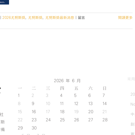
在
|
2026尤努斯獎
,
尤努斯獎
,
尤努斯獎最新消息
|
留言
閱讀更多
〈【2026
桃
園
社
會
企
業
創
業
常用
2026 年 6 月
競
一
二
三
四
五
賽
六
日
暨
2
1
2
3
4
5
6
7
第
8
9
10
11
12
13
14
No
11
15
16
17
18
19
20
21
屆
中
斯社
尤
22
23
24
25
26
27
28
努斯
創
努
29
30
作備
斯
實