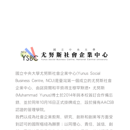
企
業
創
業
競
賽
暨
第
11
屆
尤
努
國立中央大學尤努斯社會企業中心(Yunus Social
斯
Business Centre, NCU)是臺灣第一個成立的尤努斯社會
獎
｜
企業中心，由諾貝爾和平獎得主穆罕默德•尤努斯
報
(Muhammad Yunus)博士於2014年與本校簽訂合作備忘
名
錄，並於同年10月16日正式掛牌成立，設於擁有AACSB
倒
認證的管理學院。
數
我們以成為社會企業教育、研究、創新和創業等方面受
5
到認可的國際樞紐為願景；以同理心、責任、誠信、創
天】〉