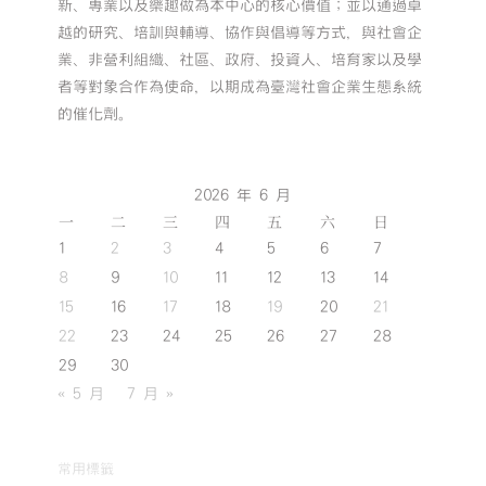
中
新、專業以及樂趣做為本中心的核心價值；並以通過卓
越的研究、培訓與輔導、協作與倡導等方式，與社會企
業、非營利組織、社區、政府、投資人、培育家以及學
者等對象合作為使命，以期成為臺灣社會企業生態系統
的催化劑。
2026 年 6 月
一
二
三
四
五
六
日
1
2
3
4
5
6
7
8
9
10
11
12
13
14
15
16
17
18
19
20
21
22
23
24
25
26
27
28
29
30
« 5 月
7 月 »
常用標籤