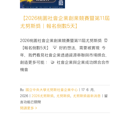
倒數5
】
【2026桃園社會企業創業競賽暨第11屆
獎
尤努斯
獎最新消息
尤努斯獎｜報名倒數5天】
2026桃園社會企業創業競賽暨第11屆尤努斯獎 ⏰
【報名倒數5天】 💡 好的想法，需要被實現 今
年，我們看見社會企業透過資源串聯與市場媒合，
創造更多可能： 🤝 社會企業與企業成功媒合合作
機會
By
國立中央大學尤努斯社會企業中心
|
17 6 月,
在
2026
|
2026尤努斯獎
,
尤努斯獎
,
尤努斯獎最新消息
|
留
〈【2026
言功能已關閉
桃
閱讀更多
園
社
會