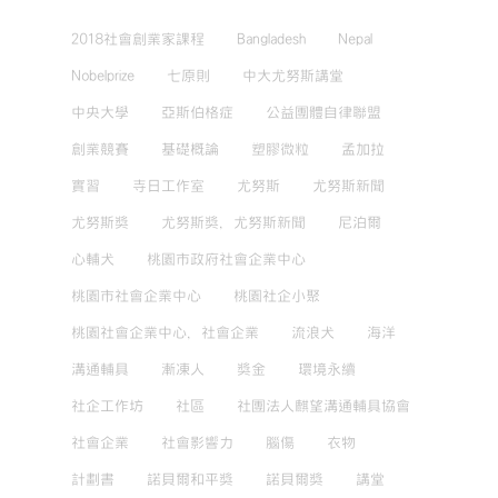
2018社會創業家課程
Bangladesh
Nepal
Nobelprize
七原則
中大尤努斯講堂
中央大學
亞斯伯格症
公益團體自律聯盟
創業競賽
基礎概論
塑膠微粒
孟加拉
實習
寺日工作室
尤努斯
尤努斯新聞
尤努斯獎
尤努斯獎，尤努斯新聞
尼泊爾
心輔犬
桃園市政府社會企業中心
桃園市社會企業中心
桃園社企小聚
桃園社會企業中心，社會企業
流浪犬
海洋
溝通輔具
漸凍人
獎金
環境永續
社企工作坊
社區
社團法人麒望溝通輔具協會
社會企業
社會影響力
腦傷
衣物
計劃書
諾貝爾和平獎
諾貝爾獎
講堂