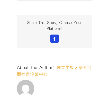
國
立
中
央
大
Share This Story, Choose Your
學
Platform!
國
際
Facebook
產
學
聯
盟-
【創
About the Author:
國立中央大學尤努
新
創
斯社會企業中心
業】
系
列
講
座〉
中