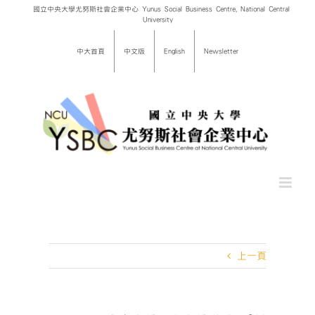
Skip
國立中央大學尤努斯社會企業中心 Yunus Social Business Centre, National Central
University
to
content
中大首頁
中文版
English
Newsletter
上一頁