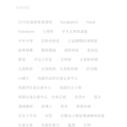
常用標籤
2018社會創業家課程
Bangladesh
Nepal
Nobelprize
七原則
中大尤努斯講堂
中央大學
亞斯伯格症
公益團體自律聯盟
創業競賽
基礎概論
塑膠微粒
孟加拉
實習
寺日工作室
尤努斯
尤努斯新聞
尤努斯獎
尤努斯獎，尤努斯新聞
尼泊爾
心輔犬
桃園市政府社會企業中心
桃園市社會企業中心
桃園社企小聚
桃園社會企業中心，社會企業
流浪犬
海洋
溝通輔具
漸凍人
獎金
環境永續
社企工作坊
社區
社團法人麒望溝通輔具協會
社會企業
社會影響力
腦傷
衣物