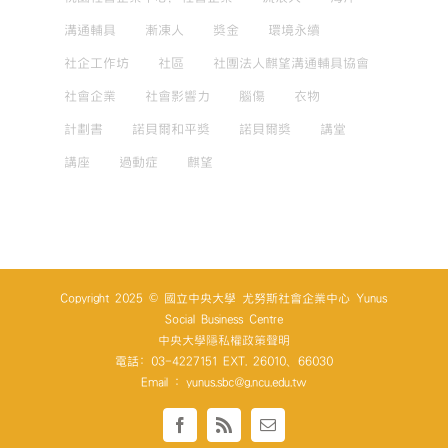
溝通輔具
漸凍人
獎金
環境永續
社企工作坊
社區
社團法人麒望溝通輔具協會
社會企業
社會影響力
腦傷
衣物
計劃書
諾貝爾和平獎
諾貝爾獎
講堂
講座
過動症
麒望
Copyright 2025 © 國立中央大學 尤努斯社會企業中心 Yunus
Social Business Centre
中央大學隱私權政策聲明
電話: 03-4227151 EXT. 26010、66030
Email : yunus.sbc@g.ncu.edu.tw
Facebook
Rss
Email: