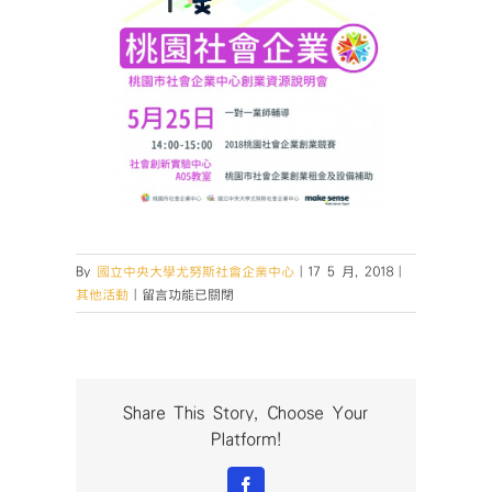
By
國立中央大學尤努斯社會企業中心
|
17 5 月, 2018
|
在
其他活動
|
留言功能已關閉
〈桃
園
市
社
會
Share This Story, Choose Your
企
Platform!
業
中