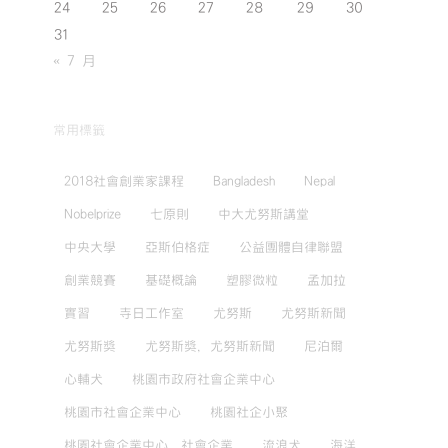
24
25
26
27
28
29
30
31
« 7 月
常用標籤
2018社會創業家課程
Bangladesh
Nepal
Nobelprize
七原則
中大尤努斯講堂
中央大學
亞斯伯格症
公益團體自律聯盟
創業競賽
基礎概論
塑膠微粒
孟加拉
實習
寺日工作室
尤努斯
尤努斯新聞
尤努斯獎
尤努斯獎，尤努斯新聞
尼泊爾
心輔犬
桃園市政府社會企業中心
桃園市社會企業中心
桃園社企小聚
桃園社會企業中心，社會企業
流浪犬
海洋