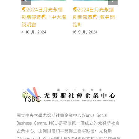
🌏2024日月光永續
🌏2024日月光永續
賀 本
創新競賽🌏「中大場
創新競賽🌏 報名開
壓」團
說明會
跑‼️
star
一階段
4 10 月, 2024
16 9 月, 2024
14 5 月,
國立中央大學尤努斯社會企業中心(Yunus Social
Business Centre, NCU)是臺灣第一個成立的尤努斯社會
企業中心，由諾貝爾和平獎得主穆罕默德•尤努斯
(Muhammad Yunus)博士於2014年與本校簽訂合作備忘