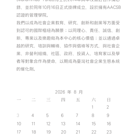
錄，並於同年10月16日正式掛牌成立，設於擁有AACSB
認證的管理學院。
我們以成為社會企業教育、研究、創新和創業等方面受
到認可的國際樞紐為願景；以同理心、責任、誠信、創
新、專業以及樂趣做為本中心的核心價值；並以通過卓
越的研究、培訓與輔導、協作與倡導等方式，與社會企
業、非營利組織、社區、政府、投資人、培育家以及學
者等對象合作為使命，以期成為臺灣社會企業生態系統
的催化劑。
2026 年 8 月
一
二
三
四
五
六
日
1
2
3
4
5
6
7
8
9
10
11
12
13
14
15
16
17
18
19
20
21
22
23