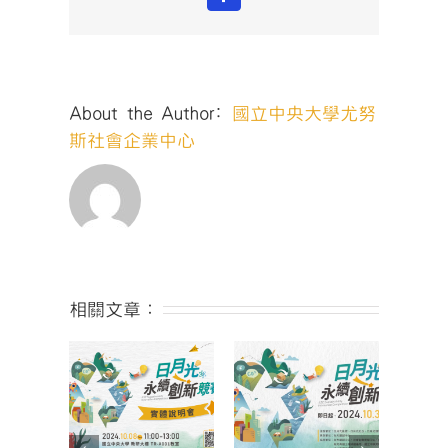
Facebook
心
創
業
資
源
About the Author:
國立中央大學尤努
說
明
斯社會企業中心
會〉
中
相關文章：