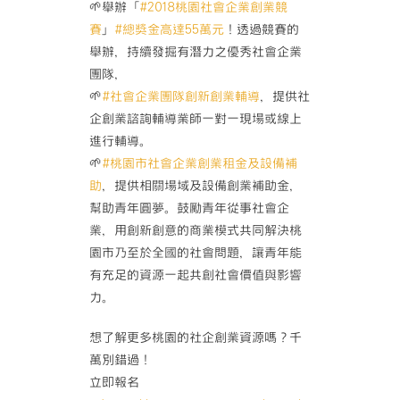
🌱舉辦「
#2018桃園社會企業創業競
賽
」
#總獎金高達55萬元
！透過競賽的
舉辦，持續發掘有潛力之優秀社會企業
團隊，
🌱
#社會企業團隊創新創業輔導
，提供社
企創業諮詢輔導業師一對一現場或線上
進行輔導。
🌱
#桃園市社會企業創業租金及設備補
助
，提供相關場域及設備創業補助金，
幫助青年圓夢。鼓勵青
年從事社會企
業，用創新創意的商業模式共同解決桃
園市乃
至於全國的社會問題，讓青年能
有充足的資源一起共創社會
價值與影響
力。
想了解更多桃園的社企創業資源嗎？千
萬別錯過！
立即報名