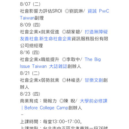
8/07 (二)
社會影響力評估SROI ◎劉凱琳/
資誠 PwC
Taiwan
副理
8/09 (四)
社會企業x就業促進 ◎胡家碧/
打造無障礙
友善社會.新生命社會企業
資訊服務股份有限
公司總經理
8/16 (四)
社會企業x職能提升 ◎李取中/
The Big
Issue Taiwan 大誌雜誌
創辦人
8/21 (二)
社會企業x弱勢就業 ◎林峻丞/
甘樂文創
創
辦人
8/23 (四)
商業育成：簡報力 ◎陳 睨/
大學前必修課
｜Before College Camp
創辦人
–
上課時間：每堂13:00-17:00。
上課地點：台北市中正區忠孝東路一段76號