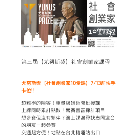
View
Larger
Image
第三屆【尤努斯獎】社會創業家課程
尤努斯獎【社會創業家10堂課】7/13前快手
卡位!!
超難得的陣容！重量級講師開班授課
上課同時累計點數！競賽書審採計項目
想參賽但沒有夥伴？邊上課邊尋找志同道合
的朋友一起參賽
交通超方便！地點在台北捷運站出口