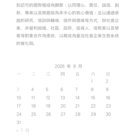
到認可的國際樞紐為願景；以同理心、責任、誠信、創
新、專業以及樂趣做為本中心的核心價值；並以通過卓
越的研究、培訓與輔導、協作與倡導等方式，與社會企
業、非營利組織、社區、政府、投資人、培育家以及學
者等對象合作為使命，以期成為臺灣社會企業生態系統
的催化劑。
2026 年 8 月
一
二
三
四
五
六
日
1
2
3
4
5
6
7
8
9
10
11
12
13
14
15
16
17
18
19
20
21
22
23
24
25
26
27
28
29
30
31
« 7 月