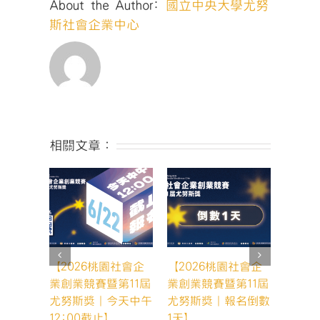
About the Author:
國立中央大學尤努
程〉
中
斯社會企業中心
相關文章：
【2026桃園社會企
【2026桃園社會企
【20
業創業競賽暨第11屆
業創業競賽暨第11屆
業創業
尤努斯獎｜今天中午
尤努斯獎｜報名倒數
尤努斯
12:00截止】
1天】
天，你