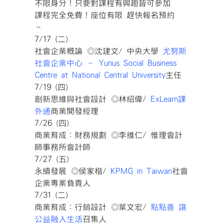
不限身分！只要對課程有興趣皆可參加
課程完全免費！座位有限 趕快報名預約
–
7/17 (二)
社會企業概論 ◎沈建文/ 中央大學
尤努斯
社會企業中心 – Yunus Social Business
Centre at National Central University
主任
7/19 (四)
創新思維與社會設計 ◎林紹偉/
ExLearn課
外通
商業開發經理
7/26 (四)
商業育成：財務規劃 ◎李維仁/ 惟理會計
師事務所會計師
7/27 (五)
永續發展 ◎侯家楷/
KPMG in Taiwan
社會
企業專案負責人
7/31 (二)
商業育成：行銷設計 ◎葉文宏/
點點善 讓
公益融入生活
召集人