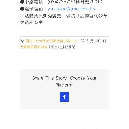
●聯絡電話：(03)422-7151轉分機26010
●電子信箱：
yunus.sbc@g.ncu.edu.tw
※活動資訊如有變更，敬請以活動官網公布
之資訊為主
By
國立中央大學尤努斯社會企業中心
|
22 6 月, 2018
|
在
尤努斯獎最新消息
|
留言功能已關閉
〈第
三
屆
【尤
努
Share This Story, Choose Your
斯
Platform!
獎】
社
Facebook
會
創
業
家
課