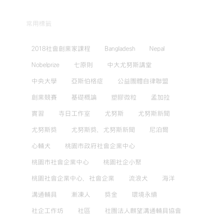
常用標籤
2018社會創業家課程
Bangladesh
Nepal
Nobelprize
七原則
中大尤努斯講堂
中央大學
亞斯伯格症
公益團體自律聯盟
創業競賽
基礎概論
塑膠微粒
孟加拉
實習
寺日工作室
尤努斯
尤努斯新聞
尤努斯獎
尤努斯獎，尤努斯新聞
尼泊爾
心輔犬
桃園市政府社會企業中心
桃園市社會企業中心
桃園社企小聚
桃園社會企業中心，社會企業
流浪犬
海洋
溝通輔具
漸凍人
獎金
環境永續
社企工作坊
社區
社團法人麒望溝通輔具協會