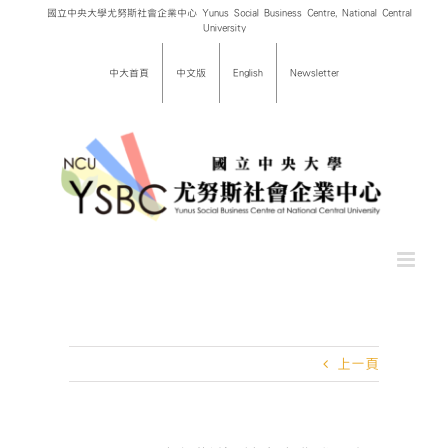
Skip
國立中央大學尤努斯社會企業中心 Yunus Social Business Centre, National Central
University
to
content
中大首頁
中文版
English
Newsletter
上一頁