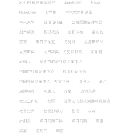
2018社會創業家課程
Bangladesh
Nepal
Nobelprize
七原則
中大尤努斯講堂
中央大學
亞斯伯格症
公益團體自律聯盟
創業競賽
基礎概論
塑膠微粒
孟加拉
實習
寺日工作室
尤努斯
尤努斯新聞
尤努斯獎
尤努斯獎，尤努斯新聞
尼泊爾
心輔犬
桃園市政府社會企業中心
桃園市社會企業中心
桃園社企小聚
桃園社會企業中心，社會企業
流浪犬
海洋
溝通輔具
漸凍人
獎金
環境永續
社企工作坊
社區
社團法人麒望溝通輔具協會
社會企業
社會影響力
腦傷
衣物
計劃書
諾貝爾和平獎
諾貝爾獎
講堂
講座
過動症
麒望