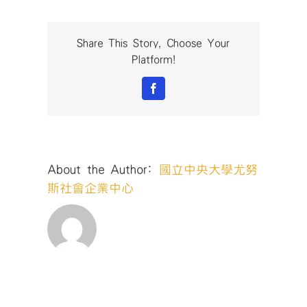
斯
獎-
社
Share This Story, Choose Your
會
Platform!
企
業
Facebook
發
展
與
管
理
About the Author:
國立中央大學尤努
國
際
斯社會企業中心
研
討
會-24〉
中