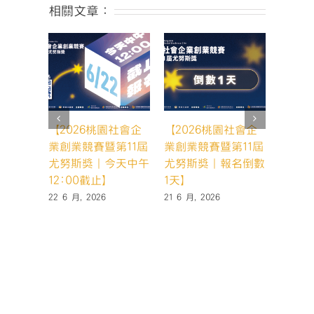
作
相關文章：
坊
#01】
社
會
問
題、
顧
客
【2026桃園社會企
【2026桃園社會企
【20
區
業創業競賽暨第11屆
業創業競賽暨第11屆
業創業
隔
尤努斯獎｜今天中午
尤努斯獎｜報名倒數
尤努斯
與
12:00截止】
1天】
天，你
解
22 6 月, 2026
21 6 月, 2026
19 6 月,
決
方
案
分
析〉
中