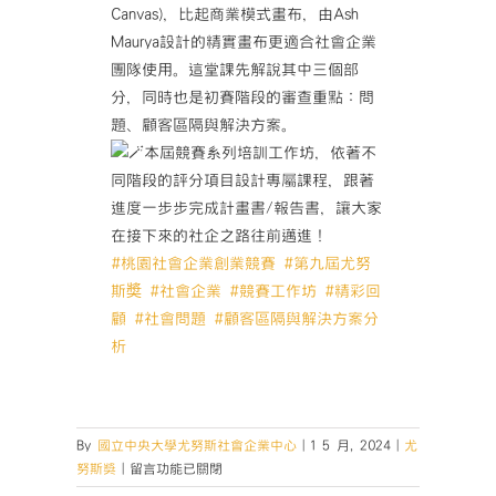
Canvas)，比起商業模式畫布，由Ash
Maurya設計的精實畫布更適合社會企業
團隊使用。這堂課先解說其中三個部
分，同時也是初賽階段的審查重點：問
題、顧客區隔與解決方案。
本屆競賽系列培訓工作坊，依著不
同階段的評分項目設計專屬課程，跟著
進度一步步完成計畫書/報告書，讓大家
在接下來的社企之路往前邁進！
#桃園社會企業創業競賽
#第九屆尤努
斯奬
#社會企業
#競賽工作坊
#精彩回
顧
#社會問題
#顧客區隔與解決方案分
析
By
國立中央大學尤努斯社會企業中心
|
1 5 月, 2024
|
尤
在
努斯獎
|
留言功能已關閉
〈2024