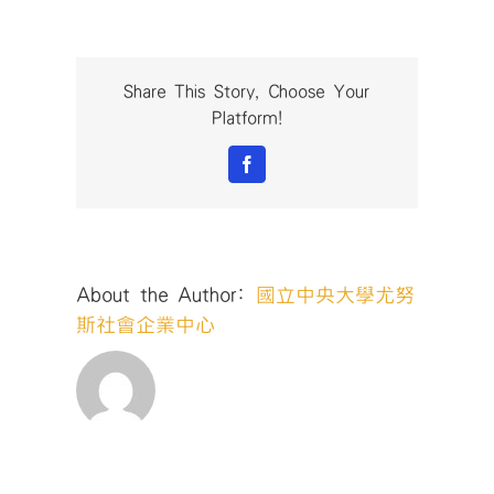
桃
園
社
會
Share This Story, Choose Your
企
Platform!
業
創
Facebook
業
競
賽
暨
第
About the Author:
國立中央大學尤努
九
屆
斯社會企業中心
尤
努
斯
奬
【競
賽
工