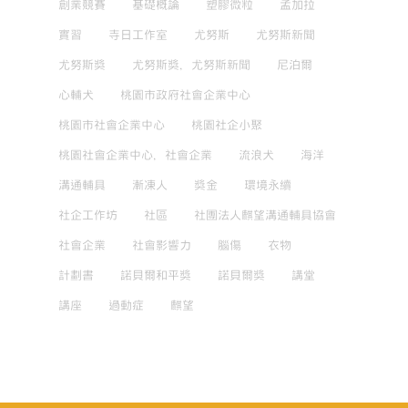
創業競賽
基礎概論
塑膠微粒
孟加拉
實習
寺日工作室
尤努斯
尤努斯新聞
尤努斯獎
尤努斯獎，尤努斯新聞
尼泊爾
心輔犬
桃園市政府社會企業中心
桃園市社會企業中心
桃園社企小聚
桃園社會企業中心，社會企業
流浪犬
海洋
溝通輔具
漸凍人
獎金
環境永續
社企工作坊
社區
社團法人麒望溝通輔具協會
社會企業
社會影響力
腦傷
衣物
計劃書
諾貝爾和平獎
諾貝爾獎
講堂
講座
過動症
麒望