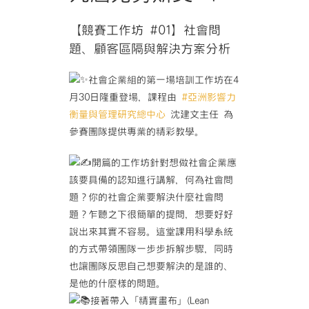
【競賽工作坊 #01】社會問
題、顧客區隔與解決方案分析
社會企業組的第一場培訓工作坊在4
月30日隆重登場，課程由
#亞洲影響力
衡量與管理研究總中心
沈建文主任 為
參賽團隊提供專業的精彩教學。
開篇的工作坊針對想做社會企業應
該要具備的認知進行講解，何為社會問
題？你的社會企業要解決什麼社會問
題？乍聽之下很簡單的提問，想要好好
說出來其實不容易。這堂課用科學系統
的方式帶領團隊一步步拆解步驟，同時
也讓團隊反思自己想要解決的是誰的、
是他的什麼樣的問題。
接著帶入「精實畫布」(Lean