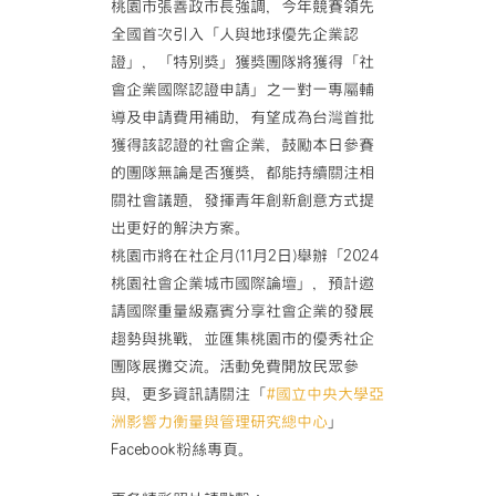
桃園市張善政市長強調，今年競賽領先
全國首次引入「人與地球優先企業認
證」，「特別獎」獲獎團隊將獲得「社
會企業國際認證申請」之一對一專屬輔
導及申請費用補助，有望成為台灣首批
獲得該認證的社會企業，鼓勵本日參賽
的團隊無論是否獲獎，都能持續關注相
關社會議題，發揮青年創新創意方式提
出更好的解決方案。
桃園市將在社企月(11月2日)舉辦「2024
桃園社會企業城市國際論壇」，預計邀
請國際重量級嘉賓分享社會企業的發展
趨勢與挑戰，並匯集桃園市的優秀社企
團隊展攤交流。活動免費開放民眾參
與，更多資訊請關注「
#國立中央大學亞
洲影響力衡量與管理研究總中心
」
Facebook粉絲專頁。