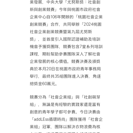
業發展，中央大學「尤努斯獎：社會創
新與創業競賽」今年與桃園市政府社會
企業中心自106年開辦的「桃園社會企業
創業競賽」合作，共同舉辦「2024桃園
社會企業創業競賽暨第九屆尤努斯
獎」，並首度引入國際認證補助及培訓
機會予獲獎團隊，競賽包含7堂系列培訓
課程，期盼幫助參賽團隊深入了解社會
企業發展的核心價值。競賽決賽及頒獎
典於本月20日在桃園市政府青年事務局
舉行，最終共35組團隊進入決賽，角逐
總獎金60萬元。
競賽分為「社會企業組」與「社創萌芽
組」，無論是有經驗的實踐家還是富有
創意的青年學子都可參賽。今日決賽由
「addLEss循環時尚」團隊獲得「社會企
業組」冠軍，團隊以解決衣物浪費為核