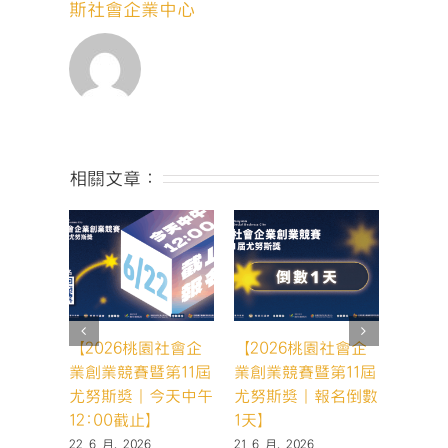
賽
斯社會企業中心
暨
第
九
屆
尤
努
斯
獎」
相關文章：
挖
掘
社
企
星
力
量〉
中
【2026桃園社會企
【2026桃園社會企
【20
業創業競賽暨第11屆
業創業競賽暨第11屆
業創業
尤努斯獎｜今天中午
尤努斯獎｜報名倒數
尤努斯
12:00截止】
1天】
天，你
22 6 月, 2026
21 6 月, 2026
19 6 月,