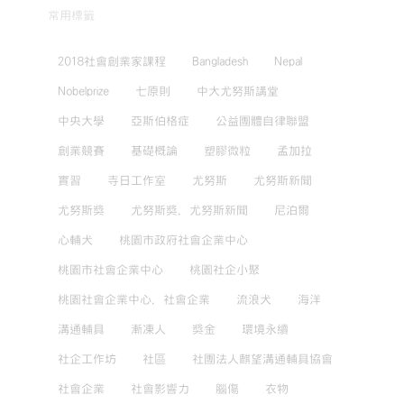
常用標籤
2018社會創業家課程
Bangladesh
Nepal
Nobelprize
七原則
中大尤努斯講堂
中央大學
亞斯伯格症
公益團體自律聯盟
創業競賽
基礎概論
塑膠微粒
孟加拉
實習
寺日工作室
尤努斯
尤努斯新聞
尤努斯獎
尤努斯獎，尤努斯新聞
尼泊爾
心輔犬
桃園市政府社會企業中心
桃園市社會企業中心
桃園社企小聚
桃園社會企業中心，社會企業
流浪犬
海洋
溝通輔具
漸凍人
獎金
環境永續
社企工作坊
社區
社團法人麒望溝通輔具協會
社會企業
社會影響力
腦傷
衣物