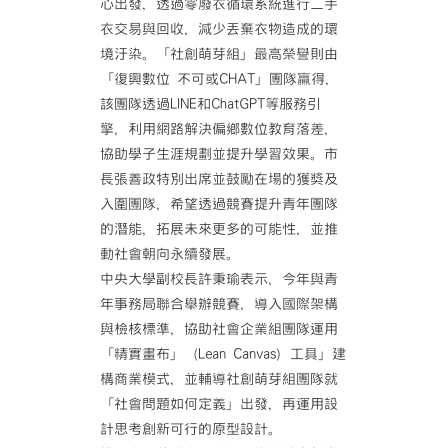
心出發，透過零廢衣循環系統進行二手
衣交易與回收，減少丟棄衣物造成的環
境汙染。「社創萌芽組」最高榮譽則由
「復興數位 不可或CHAT」團隊贏得，
該團隊透過LINE和ChatGPT等服務引
擎，利用網路解決偏鄉數位教育落差，
協助學子生涯規劃並提升學習效果。市
長張善政特別出席並鼓勵在場的獲獎及
入圍團隊，希望透過競賽提升青年團隊
的潛能，拓展未來更多的可能性，並推
動社會朝向永續發展。
中央大學副校長許秉瑜表示，今年與青
年事務局聯合舉辦競賽，導入國際架構
與檢核標準，協助社會企業組團隊運用
「精實畫布」（Lean Canvas）工具」建
構商業模式，並輔導社創萌芽組團隊就
「社會問題如何定義」出發，再運用設
計思考創新可行的原型設計。