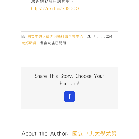
更多精彩照片請點擊：
https://reurl.cc/7d9DQQ
By
國立中央大學尤努斯社會企業中心
|
26 7 月, 2024
|
在
尤努斯獎
|
留言功能已關閉
〈社
企
領
航
「2024
Share This Story, Choose Your
桃
Platform!
園
社
Facebook
會
企
業
創
業
About the Author:
國立中央大學尤努
競