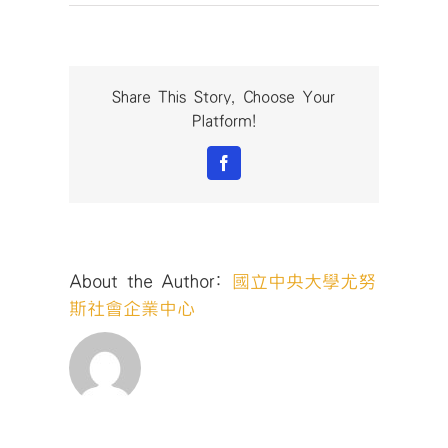
〈2017
Campus
Roadshow〉
中
Share This Story, Choose Your
Platform!
Facebook
About the Author:
國立中央大學尤努
斯社會企業中心