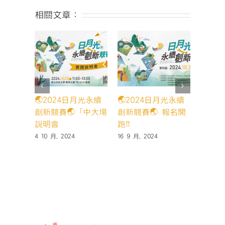
相關文章：
🌏2024日月光永續
🌏2024日月光永續
賀 本
創新競賽🌏「中大場
創新競賽🌏 報名開
壓」團
說明會
跑‼️
star
一階段
4 10 月, 2024
16 9 月, 2024
14 5 月,