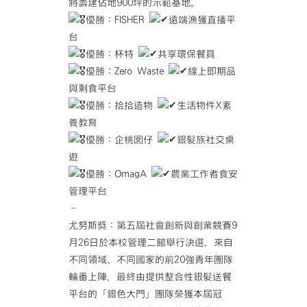
將籌建佔地900坪的示範基地。
優勝：FISHER
遠端漁獲直播平
台
優勝：杯特
共享環保餐具
優勝：Zero Waste
線上即期品
與剩食平台
優勝：拾拾造物
生活物件X素
養教育
優勝：企桃囡仔
銀髮族社交桌
遊
優勝：OmagA
農業工作者食安
管理平台
–
尤努斯獎：第五屆社會創新與創業競賽9
月26日於本校管理二館舉行決選，來自
不同領域、不同國家的前20強青年團隊
輪番上陣，最終由提供整合性銀髮送餐
平台的「銀色大門」團隊榮獲本屆冠