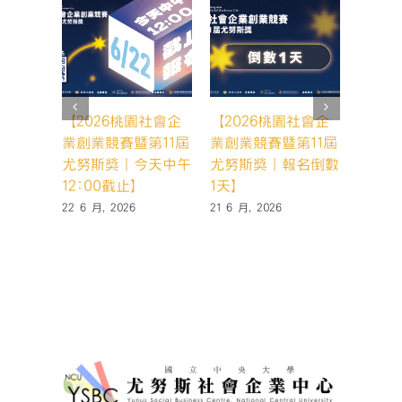
【2026桃園社會企
【2026桃園社會企
【20
業創業競賽暨第11屆
業創業競賽暨第11屆
業創業
尤努斯獎｜今天中午
尤努斯獎｜報名倒數
尤努斯
12:00截止】
1天】
天，你
22 6 月, 2026
21 6 月, 2026
19 6 月,