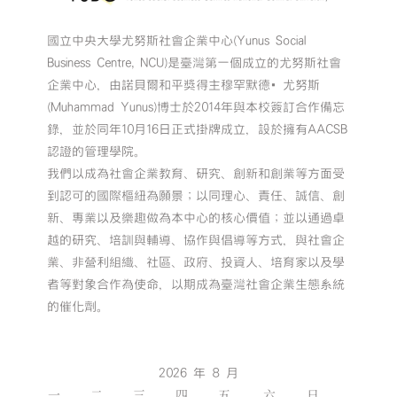
國立中央大學尤努斯社會企業中心(Yunus Social
Business Centre, NCU)是臺灣第一個成立的尤努斯社會
企業中心，由諾貝爾和平獎得主穆罕默德•尤努斯
(Muhammad Yunus)博士於2014年與本校簽訂合作備忘
錄，並於同年10月16日正式掛牌成立，設於擁有AACSB
認證的管理學院。
我們以成為社會企業教育、研究、創新和創業等方面受
到認可的國際樞紐為願景；以同理心、責任、誠信、創
新、專業以及樂趣做為本中心的核心價值；並以通過卓
越的研究、培訓與輔導、協作與倡導等方式，與社會企
業、非營利組織、社區、政府、投資人、培育家以及學
者等對象合作為使命，以期成為臺灣社會企業生態系統
的催化劑。
2026 年 8 月
一
二
三
四
五
六
日