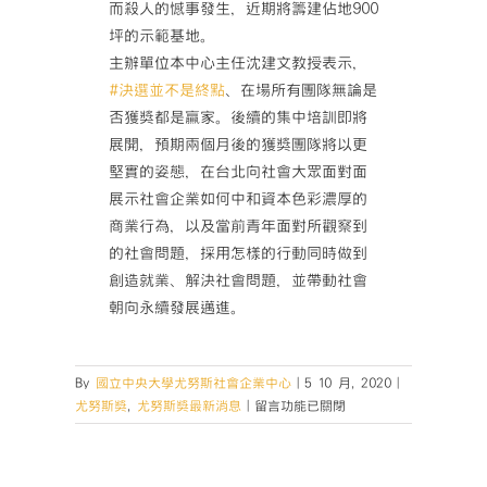
而殺人的憾事發生，近期將籌建佔地900
坪的示範基地。
主辦單位本中心主任沈建文教授表示，
#決選並不是終點
、在場所有團隊無論是
否獲獎都是贏家。後續的集中培訓即將
展開，預期兩個月後的獲獎團隊將以更
堅實的姿態，在台北向社會大眾面對面
展示社會企業如何中和資本色彩濃厚的
商業行為，以及當前青年面對所觀察到
的社會問題，採用怎樣的行動同時做到
創造就業、解決社會問題，並帶動社會
朝向永續發展邁進。
By
國立中央大學尤努斯社會企業中心
|
5 10 月, 2020
|
在
尤努斯獎
,
尤努斯獎最新消息
|
留言功能已關閉
〈【尤
努
斯