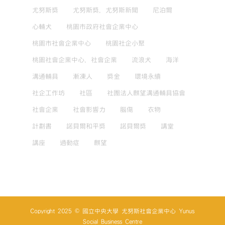
尤努斯獎
尤努斯獎，尤努斯新聞
尼泊爾
心輔犬
桃園市政府社會企業中心
桃園市社會企業中心
桃園社企小聚
桃園社會企業中心，社會企業
流浪犬
海洋
溝通輔具
漸凍人
獎金
環境永續
社企工作坊
社區
社團法人麒望溝通輔具協會
社會企業
社會影響力
腦傷
衣物
計劃書
諾貝爾和平獎
諾貝爾獎
講堂
講座
過動症
麒望
Copyright 2025 © 國立中央大學 尤努斯社會企業中心 Yunus
Social Business Centre