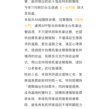
軍，最終勝出的前十強及特別獎團隊，
今年11月將於台北透過
#一日特展
與大
眾見面。
本屆共44組團隊參賽，冠軍團隊
#銀色
大門
，運用APP整合與串聯全台長輩送
餐資源，不只提供弱勢長輩送餐，也提
供自費長輩送餐服務；不僅滿足生理需
求的溫飽，更在溫飽之後，滿足心理需
求。透過提升自費長輩送餐服務量能所
獲得的收益、拓展多元合作與收益模
式，用以支持弱勢長輩送餐服務，達到
「以老養老」的社會循環。
除前三名，本屆另評選出優勝七名、家
樂福食農創新特別獎一名。特別獎團隊
「南開福祉科技農夫」同時獲選優勝，
成為當晚的雙料王，該團隊建構智能農
業系統，串接長照家庭照護者與療養
院，避免再有長照家庭因不堪照顧壓力