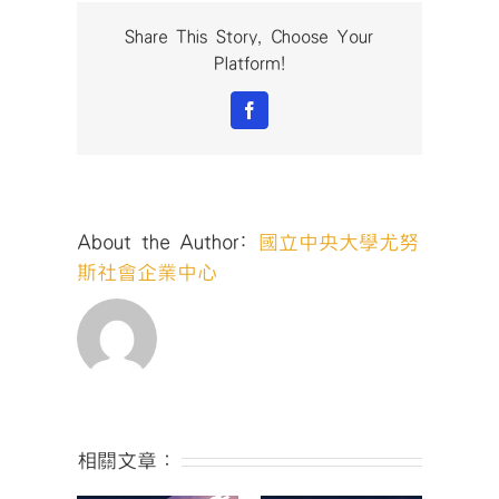
獎：
第
Share This Story, Choose Your
五
Platform!
屆
社
Facebook
會
創
新
與
創
About the Author:
國立中央大學尤努
業
競
斯社會企業中心
賽】
最
終
獲
獎
名
單〉
中
相關文章：