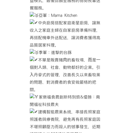
益模式，最後回饋至服務的弱勢長輩送
餐服務。
亞軍：Mama Kitchen
中央廚房搭配家庭衛星廚房，讓無
收入之家庭主婦在自家廚房準備料理，
再搭配機車外送配送，讓消費者獲得高
品質居家料理。
季軍：進擊的台豚
不單是販賣豬⾁的畜牧場，⽽是⼀
個對⼈類、社會、動物都好的企業。引
⼊丹麥式的管理，改善長久以來畜牧業
的問題、對消費者的食安做嚴格的把
關。
家樂福食農創新特別獎&優勝：南
開福祉科技農夫
建構智能農業系統，串接長照家庭
照護者與療養院，避免再有長照家庭因
不堪照顧壓力而殺人的憾事發生，近期