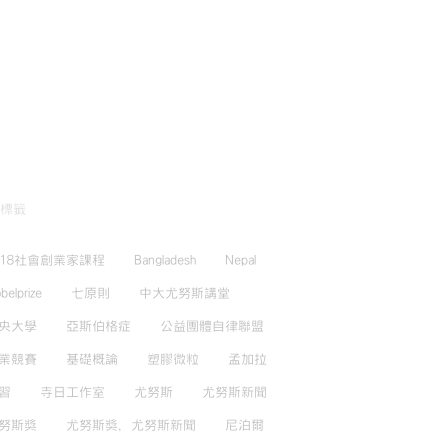
標籤
018社會創業家課程
Bangladesh
Nepal
belprize
七原則
中大尤努斯講堂
央大學
亞斯伯格症
公益團體自律聯盟
業競賽
基礎概論
塑膠微粒
孟加拉
習
寺日工作室
尤努斯
尤努斯新聞
努斯獎
尤努斯獎，尤努斯新聞
尼泊爾