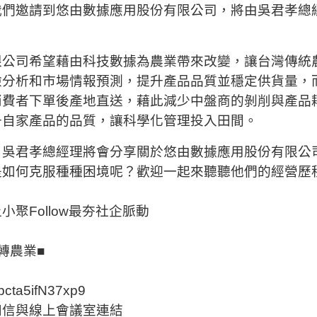
我們邀請到悠由數據應用股份有限公司，將由吳君孝總
限公司希望藉由科技數據為農業帶來改變，讓台灣傳統
險分析和市場情報預測，提升產品品質並穩定供貨量，
消費者下單後產地直送，藉此減少中盤商的剝削與產品
升自家產品的品質，讓科學化管理投入田間。
，吳君孝總經理將會分享關於悠由數據應用股份有限公
是如何克服種種困境呢？歡迎一起來聽聽他們的經營歷
聚Follow最夯社企脈動
轉農業■
epcta5ifN37xp9
知信與線上會議室連結