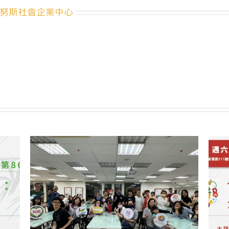
報
努斯社會企業中心
名
囉！
悠
由
數
據，
用
數
字
翻
轉
農
業
7
月
feat.
悠
由
數
據
應