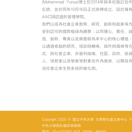
(Muhammad Yunus)博士於2014年與本校簽訂合
忘錄，並於同年10月16日正式掛牌成立，設於擁
AACSB認證的管理學院。
我們以成為社會企業教育、研究、創新和創業等
受到認可的國際樞紐為願景；以同理心、責任、
信、創新、專業以及樂趣做為本中心的核心價值
以通過卓越的研究、培訓與輔導、協作與倡導等
式，與社會企業、非營利組織、社區、政府、投
人、培育家以及學者等對象合作為使命，以期成
灣社會企業生態系統的催化劑。
Copyright 2025 © 國立中央大學 尤努斯社會企業中心 Yunus So
中央大學隱私權政策聲明
電話: 03-4227151 EXT. 26010、66030