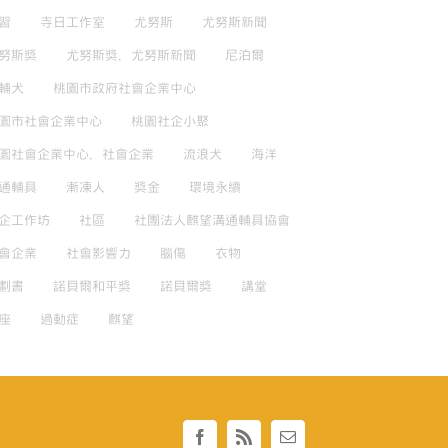
習
寺日工作室
尤努斯
尤努斯新聞
努斯獎
尤努斯獎，尤努斯新聞
尼泊爾
輔犬
桃園市政府社會企業中心
園市社會企業中心
桃園社企小聚
園社會企業中心，社會企業
流浪犬
海洋
通輔具
漸凍人
獎金
環境永續
企工作坊
社區
社團法人麒望溝通輔具協會
會企業
社會影響力
腦傷
衣物
劃書
諾貝爾和平獎
諾貝爾獎
講堂
座
過動症
麒望
Facebook
Rss
Email: