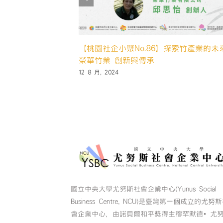
【桃園社企小聚No.84｜活動回顧】慢飛
布藝young－零廢棄•也可以很時尚
19 4 月, 2024
國立中央大學尤努斯社會企業中心(Yunus Social
Business Centre, NCU)是臺灣第一個成立的尤努
會企業中心，由諾貝爾和平獎得主穆罕默德•尤