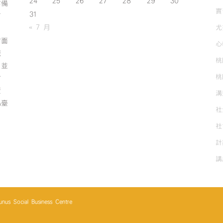
24
25
26
27
28
29
30
作備
實
31
有
« 7 月
尤
方面
心
誠
桃
；並
桃
方
資
溝
為臺
社
社
計
講
cial Business Centre