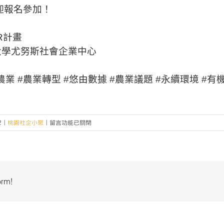
迎報名參加！
R計畫
大學尤努斯社會企業中心
農業 #農業轉型 #悠由數據 #農業議題 #永續環境 #有
在
2
|
桃園社企小聚
|
留言功能已關閉
〈【桃
園
社
企
小
orm!
聚
No.69】
開
放