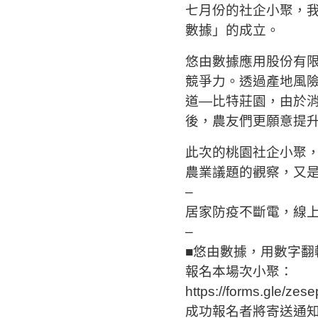
七月份的社企小聚，
數據」的成立。
悠由數據應用股份有
競爭力。透過產地風
道—比特莊園，由於
後，農友們更願意提
此次的桃園社企小聚
農業議題的觀察，又
–
居家防疫不斷電，線上小
–
■悠由數據，用數字翻
報名本場次小聚：
https://forms.gle/zes
成功報名者將寄送通