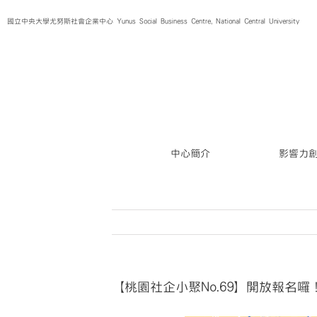
Skip
國立中央大學尤努斯社會企業中心 Yunus Social Business Centre, National Central University
to
content
中心簡介
影響力
【桃園社企小聚No.69】開放報名囉