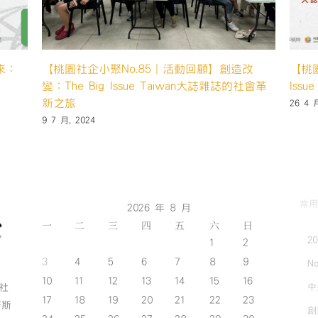
用
股
份
有
超人
【桃園社企小聚No.83｜活動回顧】崙禾社企
【桃
限
– 智農創生提高農作新價值🍀
榮華
公
27 3 月, 2024
12 8 
司
#
開
放
報
名〉
中
常用
2026 年 8 月
一
二
三
四
五
六
日
2
1
2
3
4
5
6
7
8
9
No
10
11
12
13
14
15
16
中
斯社
17
18
19
20
21
22
23
努斯
創