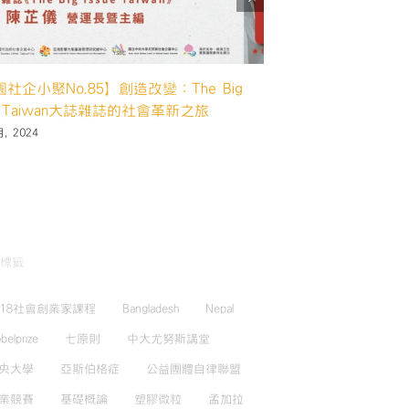
園社企小聚No.86】探索竹產業的未來：
【桃園社企小聚No
竹業 創新與傳承
變：The Big Iss
新之旅
月, 2024
9 7 月, 2024
標籤
018社會創業家課程
Bangladesh
Nepal
belprize
七原則
中大尤努斯講堂
央大學
亞斯伯格症
公益團體自律聯盟
業競賽
基礎概論
塑膠微粒
孟加拉