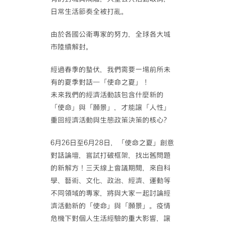
日常生活節奏全被打亂。
由於各國公衛專家的努力，全球各大城
市陸續解封。
經過春季的蟄伏，我們需要一場前所未
有的夏季對話—「使
命之夏」！
未來我們的經濟活動該包含什麼新的
「使命」與「願景」，
才能讓「人性」
重回經濟活動與生態政策決策的核心?
6月26日至6月28日，「使命之夏」創意
對話論壇，嘗
試打破框架，找出舊問題
的新解方！三天線上會議期間，來
自科
學、藝術、文化、政治、經濟、運動等
不同領域的專家
，將與大家一起討論經
濟活動新的「使命」與「願景」。疫
情
危機下對個人生活經驗的重大影響，讓