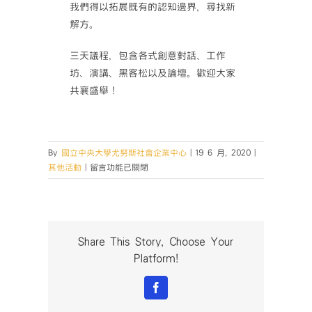
我們得以拓展既有
的認知邊界，尋找新
解方。
三天議程，包含各式創意對話、工作
坊、演講、黑客松以及
論壇。歡迎大家
共襄盛舉！
By
國立中央大學尤努斯社會企業中心
|
19 6 月, 2020
|
在
其他活動
|
留言功能已關閉
〈【線
上
盛
事】
2020-
Share This Story, Choose Your
Social
Platform!
Business
Day-
Facebook
尤