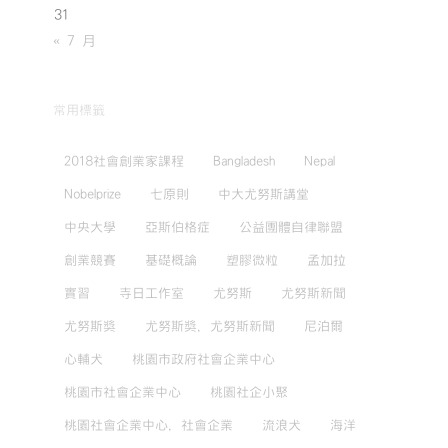
31
« 7 月
常用標籤
2018社會創業家課程
Bangladesh
Nepal
Nobelprize
七原則
中大尤努斯講堂
中央大學
亞斯伯格症
公益團體自律聯盟
創業競賽
基礎概論
塑膠微粒
孟加拉
實習
寺日工作室
尤努斯
尤努斯新聞
尤努斯獎
尤努斯獎，尤努斯新聞
尼泊爾
心輔犬
桃園市政府社會企業中心
桃園市社會企業中心
桃園社企小聚
桃園社會企業中心，社會企業
流浪犬
海洋