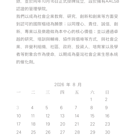
錄，並於同年10月16日正式掛牌成立，設於擁有AACSB
認證的管理學院。
我們以成為社會企業教育、研究、創新和創業等方面受
到認可的國際樞紐為願景；以同理心、責任、誠信、創
新、專業以及樂趣做為本中心的核心價值；並以通過卓
越的研究、培訓與輔導、協作與倡導等方式，與社會企
業、非營利組織、社區、政府、投資人、培育家以及學
者等對象合作為使命，以期成為臺灣社會企業生態系統
的催化劑。
2026 年 8 月
一
二
三
四
五
六
日
1
2
3
4
5
6
7
8
9
10
11
12
13
14
15
16
17
18
19
20
21
22
23
24
25
26
27
28
29
30