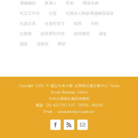
溝通輔具
漸凍人
獎金
環境永續
社企工作坊
社區
社團法人麒望溝通輔具協會
社會企業
社會影響力
腦傷
衣物
計劃書
諾貝爾和平獎
諾貝爾獎
講堂
講座
過動症
麒望
Copyright 2025 © 國立中央大學 尤努斯社會企業中心 Yunus
Social Business Centre
中央大學隱私權政策聲明
電話: 03-4227151 EXT. 26010、66030
Email : yunus.sbc@g.ncu.edu.tw
Facebook
Rss
Email: