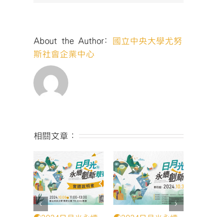
努
斯
社
企
About the Author:
國立中央大學尤努
年
會〉
斯社會企業中心
中
相關文章：