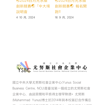
🌏2024日月光永續
🌏2024日月光永續
賀 本
創新競賽🌏「中大場
創新競賽🌏 報名開
壓」團
說明會
跑‼️
star
一階段
4 10 月, 2024
16 9 月, 2024
14 5 月,
國立中央大學尤努斯社會企業中心(Yunus Social
Business Centre, NCU)是臺灣第一個成立的尤努斯社會
企業中心，由諾貝爾和平獎得主穆罕默德•尤努斯
(Muhammad Yunus)博士於2014年與本校簽訂合作備忘