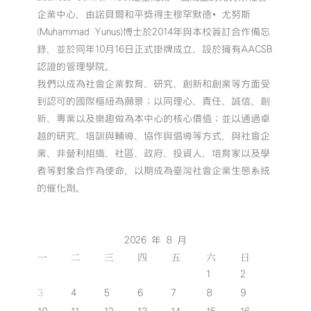
企業中心，由諾貝爾和平獎得主穆罕默德•尤努斯
(Muhammad Yunus)博士於2014年與本校簽訂合作備忘
錄，並於同年10月16日正式掛牌成立，設於擁有AACSB
認證的管理學院。
我們以成為社會企業教育、研究、創新和創業等方面受
到認可的國際樞紐為願景；以同理心、責任、誠信、創
新、專業以及樂趣做為本中心的核心價值；並以通過卓
越的研究、培訓與輔導、協作與倡導等方式，與社會企
業、非營利組織、社區、政府、投資人、培育家以及學
者等對象合作為使命，以期成為臺灣社會企業生態系統
的催化劑。
2026 年 8 月
一
二
三
四
五
六
日
1
2
3
4
5
6
7
8
9