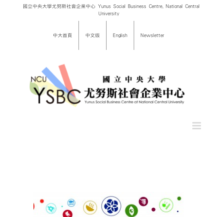
Skip
國立中央大學尤努斯社會企業中心 Yunus Social Business Centre, National Central
University
to
content
中大首頁
中文版
English
Newsletter