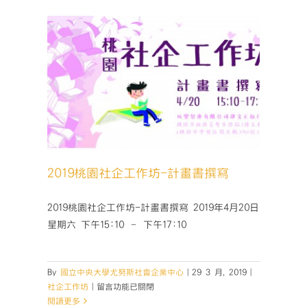
企
小
聚
No.30】
開
放
報
書撰寫
名
囉！〉
中
2019桃園社企工作坊-計畫書撰寫
2019桃園社企工作坊-計畫書撰寫 2019年4月20日
星期六 下午15:10 – 下午17:10
By
國立中央大學尤努斯社會企業中心
|
29 3 月, 2019
|
在
社企工作坊
|
留言功能已關閉
〈2019
閱讀更多