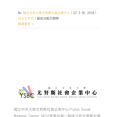
By
國立中央大學尤努斯社會企業中心
|
22 3 月, 2019
|
在
社企工作坊
|
留言功能已關閉
〈2019
閱讀更多
桃
園
社
企
工
作
坊-
社
會
影
響
力
🔥〉
中
國立中央大學尤努斯社會企業中心(Yunus Social
Business Centre, NCU)是臺灣第一個成立的尤努斯社會