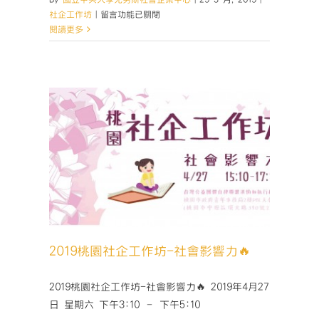
在
社企工作坊
|
留言功能已關閉
〈2019
閱讀更多
桃
園
社
企
工
作
坊-
社
企
力🔥
基
礎
概
論〉
中
2019桃園社企工作坊-社會影響力🔥
2019桃園社企工作坊-社會影響力🔥 2019年4月27
日 星期六 下午3:10 – 下午5:10