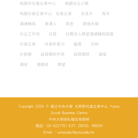
桃園市社會企業中心
桃園社企小聚
桃園社會企業中心，社會企業
流浪犬
海洋
溝通輔具
漸凍人
獎金
環境永續
社企工作坊
社區
社團法人麒望溝通輔具協會
社會企業
社會影響力
腦傷
衣物
計劃書
諾貝爾和平獎
諾貝爾獎
講堂
講座
過動症
麒望
Copyright 2025 © 國立中央大學 尤努斯社會企業中心 Yunus
Social Business Centre
中央大學隱私權政策聲明
電話: 03-4227151 EXT. 26010、66030
Email : yunus.sbc@g.ncu.edu.tw