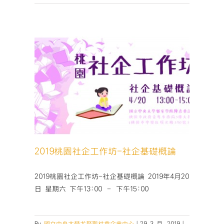
桃
園
社
企
工
作
坊-
計
畫
礎概論
書
撰
寫〉
中
2019桃園社企工作坊-社企基礎概論
2019桃園社企工作坊-社企基礎概論 2019年4月20
日 星期六 下午13:00 – 下午15:00
By
國立中央大學尤努斯社會企業中心
|
29 3 月, 2019
|