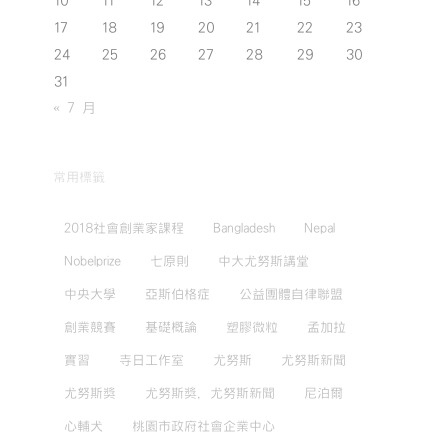
10
11
12
13
14
15
16
17
18
19
20
21
22
23
24
25
26
27
28
29
30
31
« 7 月
常用標籤
2018社會創業家課程
Bangladesh
Nepal
Nobelprize
七原則
中大尤努斯講堂
中央大學
亞斯伯格症
公益團體自律聯盟
創業競賽
基礎概論
塑膠微粒
孟加拉
實習
寺日工作室
尤努斯
尤努斯新聞
尤努斯獎
尤努斯獎，尤努斯新聞
尼泊爾
心輔犬
桃園市政府社會企業中心