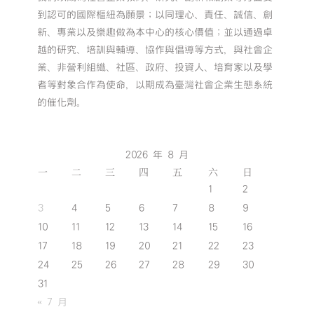
到認可的國際樞紐為願景；以同理心、責任、誠信、創
新、專業以及樂趣做為本中心的核心價值；並以通過卓
越的研究、培訓與輔導、協作與倡導等方式，與社會企
業、非營利組織、社區、政府、投資人、培育家以及學
者等對象合作為使命，以期成為臺灣社會企業生態系統
的催化劑。
2026 年 8 月
一
二
三
四
五
六
日
1
2
3
4
5
6
7
8
9
10
11
12
13
14
15
16
17
18
19
20
21
22
23
24
25
26
27
28
29
30
31
« 7 月