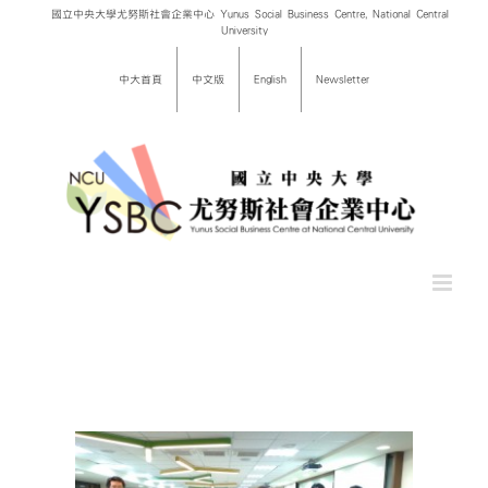
Skip
國立中央大學尤努斯社會企業中心 Yunus Social Business Centre, National Central
University
to
content
中大首頁
中文版
English
Newsletter