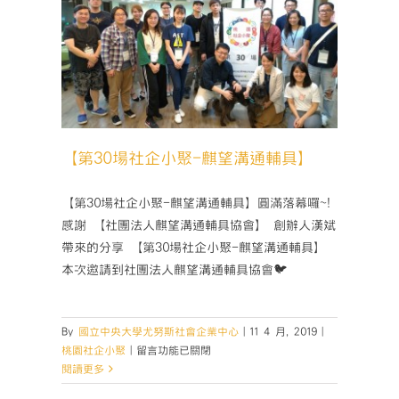
輔具】
【第30場社企小聚-麒望溝通輔具】
【第30場社企小聚-麒望溝通輔具】圓滿落幕囉~!
感謝 【社團法人麒望溝通輔具協會】 創辦人漢斌
帶來的分享 【第30場社企小聚-麒望溝通輔具】
本次邀請到社團法人麒望溝通輔具協會🐦
By
國立中央大學尤努斯社會企業中心
|
11 4 月, 2019
|
在
桃園社企小聚
|
留言功能已關閉
〈【第
閱讀更多
30