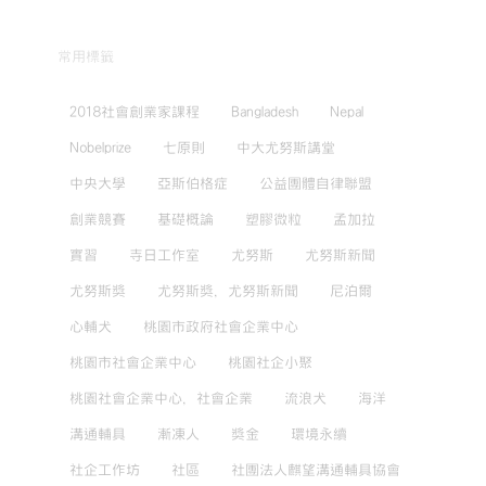
常用標籤
2018社會創業家課程
Bangladesh
Nepal
Nobelprize
七原則
中大尤努斯講堂
中央大學
亞斯伯格症
公益團體自律聯盟
創業競賽
基礎概論
塑膠微粒
孟加拉
實習
寺日工作室
尤努斯
尤努斯新聞
尤努斯獎
尤努斯獎，尤努斯新聞
尼泊爾
心輔犬
桃園市政府社會企業中心
桃園市社會企業中心
桃園社企小聚
桃園社會企業中心，社會企業
流浪犬
海洋
溝通輔具
漸凍人
獎金
環境永續
社企工作坊
社區
社團法人麒望溝通輔具協會