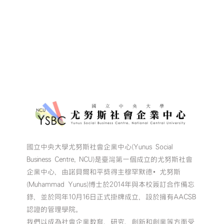
場
社
企
小
聚-
麒
望
溝
通
輔
具】〉
中
國立中央大學尤努斯社會企業中心(Yunus Social
Business Centre, NCU)是臺灣第一個成立的尤努斯社會
企業中心，由諾貝爾和平獎得主穆罕默德•尤努斯
(Muhammad Yunus)博士於2014年與本校簽訂合作備忘
錄，並於同年10月16日正式掛牌成立，設於擁有AACSB
認證的管理學院。
我們以成為社會企業教育、研究、創新和創業等方面受