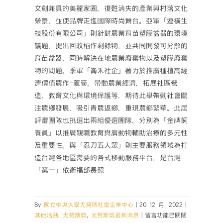
文創兼具的美麗家園，復甦消失的產業與村落文化
榮景，並使品牌走進國際時尚舞台。亞軍「連橫生
技股份有限公司」則針對農業育苗塑膠盆器的環境
議題，提出回收稻作剩餘物，並共同開發可分解的
育苗盆器，同時解決在地農業廢棄物以及塑膠廢棄
物的問題。季軍「崙禾社企」著力於推廣種植高經
濟價值農作-蘆筍，帶動農業經濟，拓展社區營
造、教育文化與環境保護等，期待此舉帶動社會關
注農鄉發展、吸引青農返鄉，重現農鄉繁華。此屆
評審團隊也挑選出兩組優選團隊，分別為「金牌飼
養員」以推廣親職教育與廣動物輔助治療的多元性
及重要性。與「忍刀五人眾」則主要服務領域為打
造台灣各地區需要的各式移動服務平台，是台灣
「第一」依衛福部長照
By
國立中央大學尤努斯社會企業中心
|
20 12 月, 2022
|
在
其他活動
,
尤努斯獎
,
尤努斯獎最新消息
|
留言功能已關閉