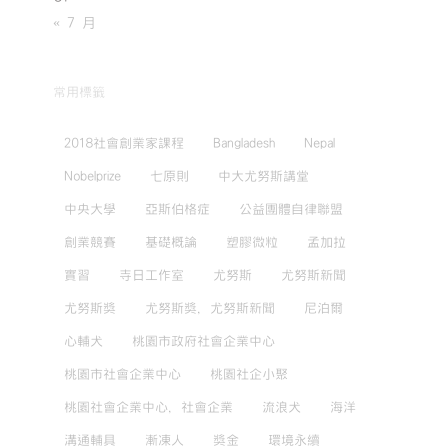
« 7 月
常用標籤
2018社會創業家課程
Bangladesh
Nepal
Nobelprize
七原則
中大尤努斯講堂
中央大學
亞斯伯格症
公益團體自律聯盟
創業競賽
基礎概論
塑膠微粒
孟加拉
實習
寺日工作室
尤努斯
尤努斯新聞
尤努斯獎
尤努斯獎，尤努斯新聞
尼泊爾
心輔犬
桃園市政府社會企業中心
桃園市社會企業中心
桃園社企小聚
桃園社會企業中心，社會企業
流浪犬
海洋
溝通輔具
漸凍人
獎金
環境永續