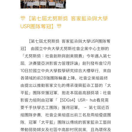
SR團隊
🎊
尤努斯獎
🎊【第七屆尤努斯獎 客家藍染與大學
最新消息
USR團隊奪冠】🎊
­ 【第七屆尤努斯獎 客家藍染與大學USR團隊奪
冠】 由國立中央大學尤努斯社會企業中心主辦的
「尤努斯獎：社會創新與創業競賽」今年邁入第七
屆，決賽暨亞洲影響力管理評論」創刊發布會12月
10日於國立中央大學教學研究綜合大樓舉行，來自
各領域的前28強團隊輪番上陣。社會企業組最終
由提出以推動客家文化的傳承復興藍染工藝的「太
平藍」團隊榮獲冠軍，抱走本屆最高額獎項；社會
影響力組則由冠軍「【SDGs4】USR- hub看見需
要千手扶學志工團隊」獲得冠軍。 - 第七屆近百
組團隊參賽，社會企業組選出前三名及兩組優選團
隊，冠軍「太平藍」團隊以傳統的客家藍染工藝與
帶動弱勢婦女及社區中高齡村民就業，且為環保及