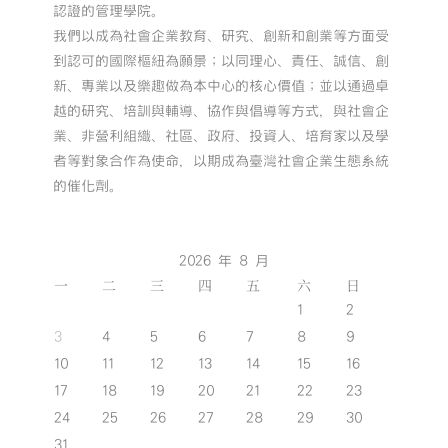
認證的管理學院。
我們以成為社會企業教育、研究、創新和創業等方面受
到認可的國際樞紐為願景；以同理心、責任、誠信、創
新、專業以及樂趣做為本中心的核心價值；並以通過卓
越的研究、培訓與輔導、協作與倡導等方式，與社會企
業、非營利組織、社區、政府、投資人、培育家以及學
者等對象合作為使命，以期成為臺灣社會企業生態系統
的催化劑。
2026 年 8 月
一
二
三
四
五
六
日
1
2
3
4
5
6
7
8
9
10
11
12
13
14
15
16
17
18
19
20
21
22
23
24
25
26
27
28
29
30
31