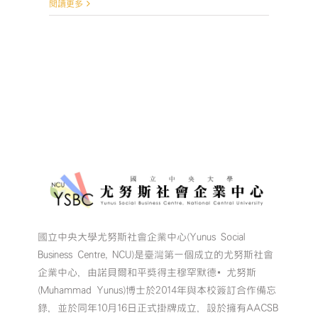
〈🎊
閱讀更多
【第
七
屆
尤
努
斯
獎
客
家
藍
染
與
大
學
USR
國立中央大學尤努斯社會企業中心(Yunus Social
團
Business Centre, NCU)是臺灣第一個成立的尤努斯社會
隊
奪
企業中心，由諾貝爾和平獎得主穆罕默德•尤努斯
冠】
(Muhammad Yunus)博士於2014年與本校簽訂合作備忘
🎊〉
錄，並於同年10月16日正式掛牌成立，設於擁有AACSB
中