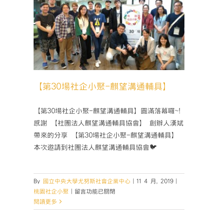
輔具】
【第30場社企小聚-麒望溝通輔具】
【第30場社企小聚-麒望溝通輔具】圓滿落幕囉~!
感謝 【社團法人麒望溝通輔具協會】 創辦人漢斌
帶來的分享 【第30場社企小聚-麒望溝通輔具】
本次邀請到社團法人麒望溝通輔具協會🐦
By
國立中央大學尤努斯社會企業中心
|
11 4 月, 2019
|
在
桃園社企小聚
|
留言功能已關閉
〈【第
閱讀更多
30