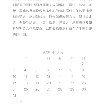
到認可的國際樞紐為願景；以同理心、責任、誠信、創
新、專業以及樂趣做為本中心的核心價值；並以通過卓
越的研究、培訓與輔導、協作與倡導等方式，與社會企
業、非營利組織、社區、政府、投資人、培育家以及學
者等對象合作為使命，以期成為臺灣社會企業生態系統
的催化劑。
2026 年 8 月
一
二
三
四
五
六
日
1
2
3
4
5
6
7
8
9
10
11
12
13
14
15
16
17
18
19
20
21
22
23
24
25
26
27
28
29
30
31
« 7 月