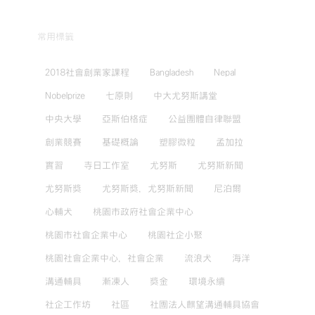
常用標籤
2018社會創業家課程
Bangladesh
Nepal
Nobelprize
七原則
中大尤努斯講堂
中央大學
亞斯伯格症
公益團體自律聯盟
創業競賽
基礎概論
塑膠微粒
孟加拉
實習
寺日工作室
尤努斯
尤努斯新聞
尤努斯獎
尤努斯獎，尤努斯新聞
尼泊爾
心輔犬
桃園市政府社會企業中心
桃園市社會企業中心
桃園社企小聚
桃園社會企業中心，社會企業
流浪犬
海洋
溝通輔具
漸凍人
獎金
環境永續
社企工作坊
社區
社團法人麒望溝通輔具協會