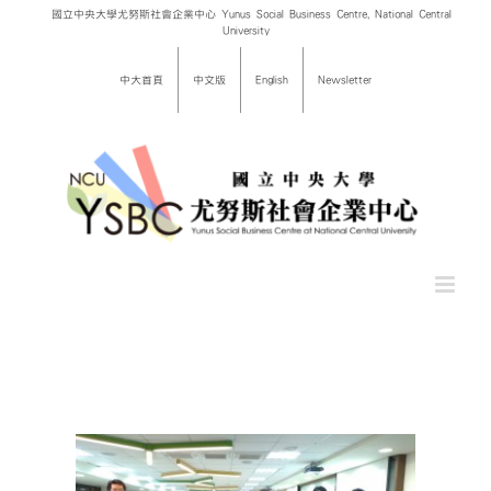
Skip
國立中央大學尤努斯社會企業中心 Yunus Social Business Centre, National Central
University
to
content
中大首頁
中文版
English
Newsletter