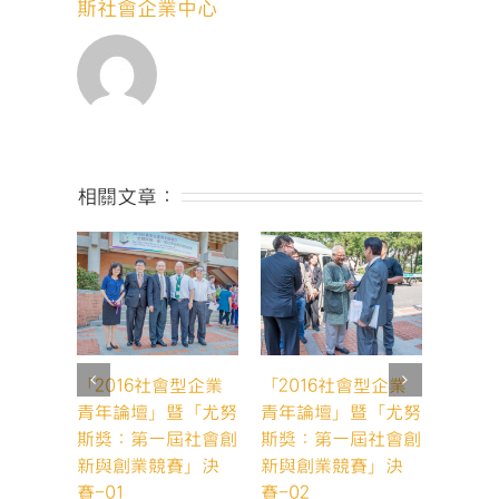
獎：
斯社會企業中心
第
一
屆
社
會
創
新
與
相關文章：
創
業
競
賽」
決
賽-19〉
中
「2016社會型企業
「2016社會型企業
「20
青年論壇」暨「尤努
青年論壇」暨「尤努
青年論
斯獎：第一屆社會創
斯獎：第一屆社會創
斯獎：
新與創業競賽」決
新與創業競賽」決
新與創
賽-01
賽-02
賽-03