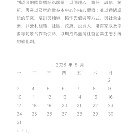
到認可的國際樞紐為願景；以同理心、責任、誠信、創
新、專業以及樂趣做為本中心的核心價值；並以通過卓
越的研究、培訓與輔導、協作與倡導等方式，與社會企
業、非營利組織、社區、政府、投資人、培育家以及學
者等對象合作為使命，以期成為臺灣社會企業生態系統
的催化劑。
2026 年 8 月
一
二
三
四
五
六
日
1
2
3
4
5
6
7
8
9
10
11
12
13
14
15
16
17
18
19
20
21
22
23
24
25
26
27
28
29
30
31
« 7 月