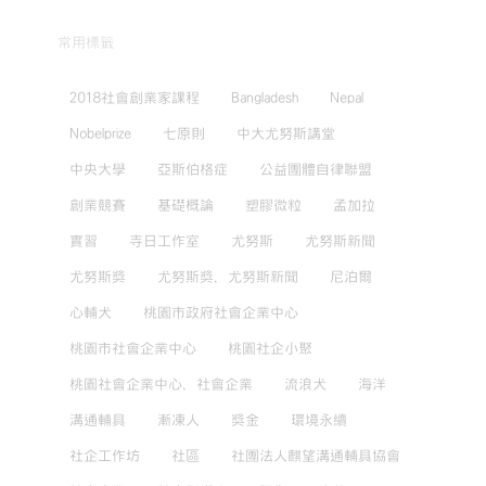
常用標籤
2018社會創業家課程
Bangladesh
Nepal
Nobelprize
七原則
中大尤努斯講堂
中央大學
亞斯伯格症
公益團體自律聯盟
創業競賽
基礎概論
塑膠微粒
孟加拉
實習
寺日工作室
尤努斯
尤努斯新聞
尤努斯獎
尤努斯獎，尤努斯新聞
尼泊爾
心輔犬
桃園市政府社會企業中心
桃園市社會企業中心
桃園社企小聚
桃園社會企業中心，社會企業
流浪犬
海洋
溝通輔具
漸凍人
獎金
環境永續
社企工作坊
社區
社團法人麒望溝通輔具協會