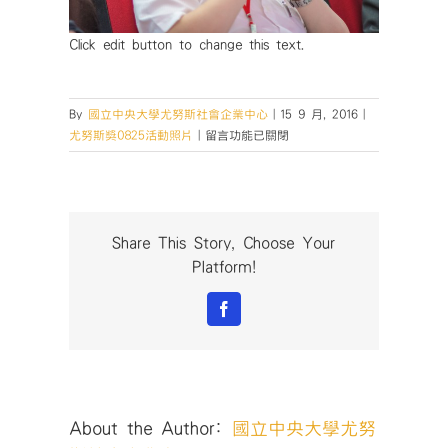
Click edit button to change this text.
By
國立中央大學尤努斯社會企業中心
|
15 9 月, 2016
|
在
尤努斯獎0825活動照片
|
留言功能已關閉
〈「2016
社
會
型
企
Share This Story, Choose Your
業
Platform!
青
年
Facebook
論
壇」
暨
「尤
努
About the Author:
國立中央大學尤努
斯