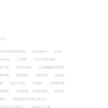
創業競賽」決賽-03
創業競賽」決賽-04
15 9 月, 2016
15 9 月, 2016
標籤
018社會創業家課程
Bangladesh
Nepal
belprize
七原則
中大尤努斯講堂
央大學
亞斯伯格症
公益團體自律聯盟
業競賽
基礎概論
塑膠微粒
孟加拉
習
寺日工作室
尤努斯
尤努斯新聞
努斯獎
尤努斯獎，尤努斯新聞
尼泊爾
輔犬
桃園市政府社會企業中心
園市社會企業中心
桃園社企小聚