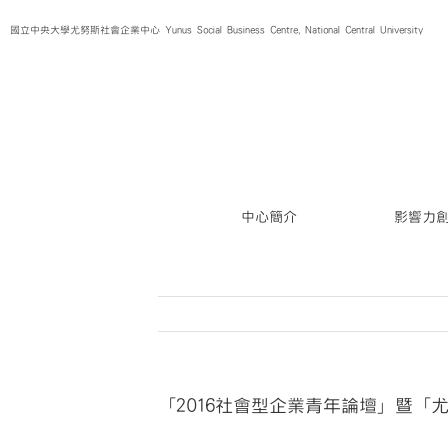
Skip
國立中央大學尤努斯社會企業中心 Yunus Social Business Centre, National Central University
to
content
中心簡介
影響力
「2016社會型企業青年論壇」暨「