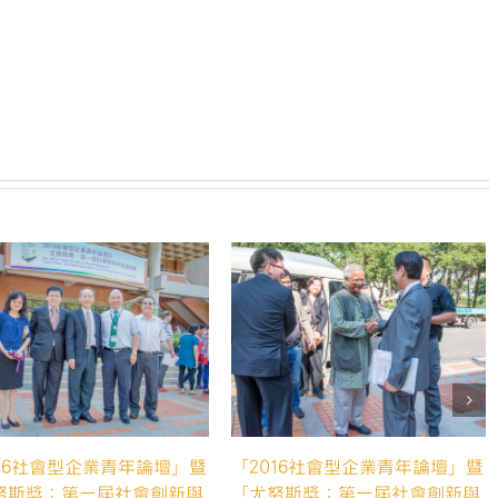
努
斯
獎：
第
一
屆
社
會
創
新
與
創
業
競
賽」
決
賽-16〉
中
016社會型企業青年論壇」暨
「2016社會型企業青年論壇」暨
努斯獎：第一屆社會創新與
「尤努斯獎：第一屆社會創新與