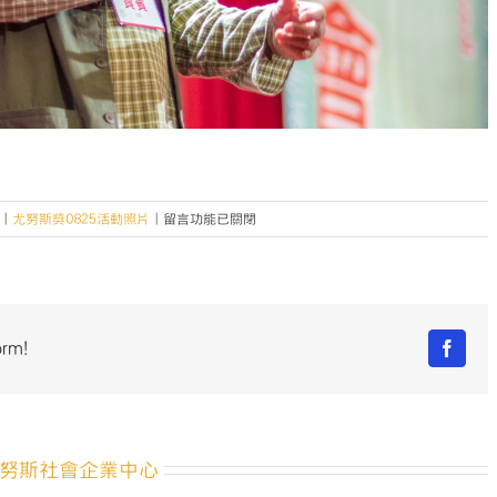
在
|
尤努斯獎0825活動照片
|
留言功能已關閉
〈「2016
社
會
型
企
orm!
Facebo
業
青
年
論
壇」
努斯社會企業中心
暨
「尤