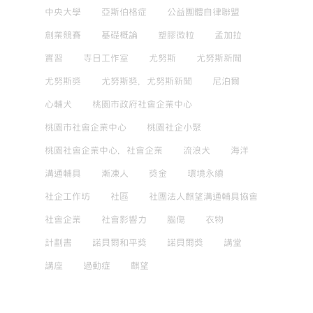
中央大學
亞斯伯格症
公益團體自律聯盟
創業競賽
基礎概論
塑膠微粒
孟加拉
實習
寺日工作室
尤努斯
尤努斯新聞
尤努斯獎
尤努斯獎，尤努斯新聞
尼泊爾
心輔犬
桃園市政府社會企業中心
桃園市社會企業中心
桃園社企小聚
桃園社會企業中心，社會企業
流浪犬
海洋
溝通輔具
漸凍人
獎金
環境永續
社企工作坊
社區
社團法人麒望溝通輔具協會
社會企業
社會影響力
腦傷
衣物
計劃書
諾貝爾和平獎
諾貝爾獎
講堂
講座
過動症
麒望