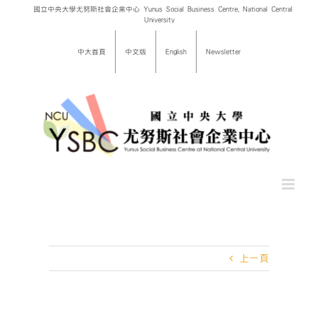
Skip
國立中央大學尤努斯社會企業中心 Yunus Social Business Centre, National Central
University
to
content
中大首頁
中文版
English
Newsletter
上一頁