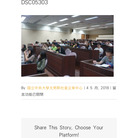
DSC05303
在
By
國立中央大學尤努斯社會企業中心
|
4 5 月, 2018
|
留
〈DSC05303〉
言功能已關閉
中
Share This Story, Choose Your
Platform!