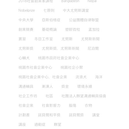
2018社會創業家課程
Bangladesh
Nepal
Nobelprize
七原則
中大尤努斯講堂
中央大學
亞斯伯格症
公益團體自律聯盟
創業競賽
基礎概論
塑膠微粒
孟加拉
實習
寺日工作室
尤努斯
尤努斯新聞
尤努斯獎
尤努斯獎，尤努斯新聞
尼泊爾
心輔犬
桃園市政府社會企業中心
桃園市社會企業中心
桃園社企小聚
桃園社會企業中心，社會企業
流浪犬
海洋
溝通輔具
漸凍人
獎金
環境永續
社企工作坊
社區
社團法人麒望溝通輔具協會
社會企業
社會影響力
腦傷
衣物
計劃書
諾貝爾和平獎
諾貝爾獎
講堂
講座
過動症
麒望