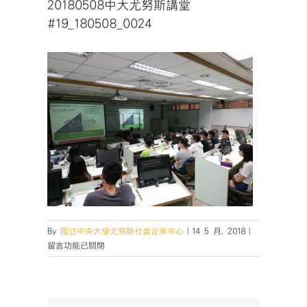
20180508中大尤努斯講堂
#19_180508_0024
在
By
國立中央大學尤努斯社會企業中心
|
14 5 月, 2018
|
〈20180508
留言功能已關閉
中
大
尤
努