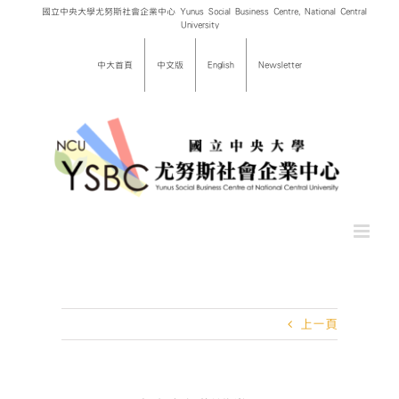
Skip
國立中央大學尤努斯社會企業中心 Yunus Social Business Centre, National Central
University
to
content
中大首頁
中文版
English
Newsletter
上一頁