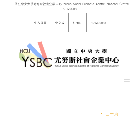
Skip
國立中央大學尤努斯社會企業中心 Yunus Social Business Centre, National Central
University
to
content
中大首頁
中文版
English
Newsletter
上一頁