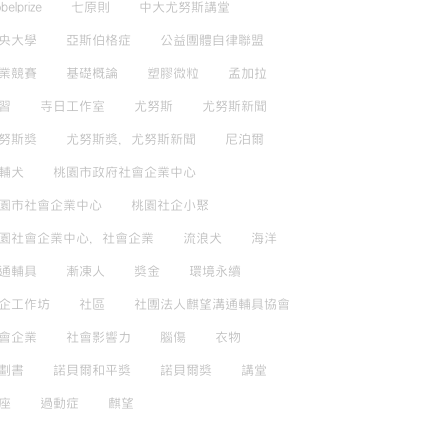
belprize
七原則
中大尤努斯講堂
央大學
亞斯伯格症
公益團體自律聯盟
業競賽
基礎概論
塑膠微粒
孟加拉
習
寺日工作室
尤努斯
尤努斯新聞
努斯獎
尤努斯獎，尤努斯新聞
尼泊爾
輔犬
桃園市政府社會企業中心
園市社會企業中心
桃園社企小聚
園社會企業中心，社會企業
流浪犬
海洋
通輔具
漸凍人
獎金
環境永續
企工作坊
社區
社團法人麒望溝通輔具協會
會企業
社會影響力
腦傷
衣物
劃書
諾貝爾和平獎
諾貝爾獎
講堂
座
過動症
麒望