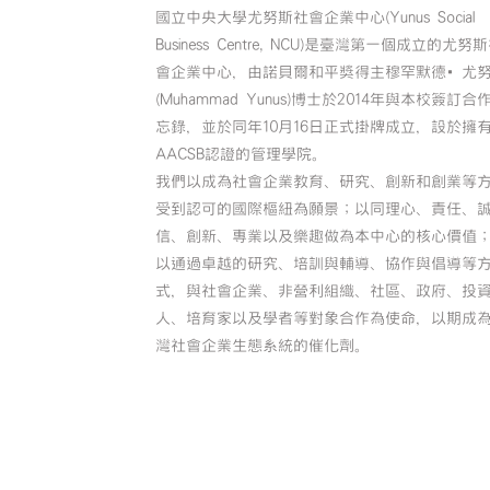
國立中央大學尤努斯社會企業中心(Yunus Social
Business Centre, NCU)是臺灣第一個成立的尤努
會企業中心，由諾貝爾和平獎得主穆罕默德•尤
(Muhammad Yunus)博士於2014年與本校簽訂合
忘錄，並於同年10月16日正式掛牌成立，設於擁
AACSB認證的管理學院。
我們以成為社會企業教育、研究、創新和創業等
受到認可的國際樞紐為願景；以同理心、責任、
信、創新、專業以及樂趣做為本中心的核心價值
以通過卓越的研究、培訓與輔導、協作與倡導等
式，與社會企業、非營利組織、社區、政府、投
人、培育家以及學者等對象合作為使命，以期成
灣社會企業生態系統的催化劑。