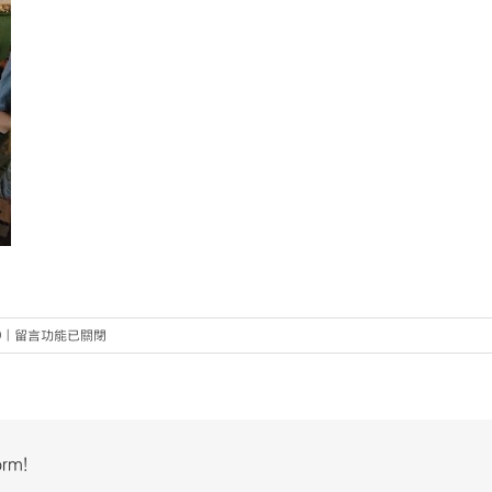
在
0
|
留言功能已關閉
〈D2〉
中
orm!