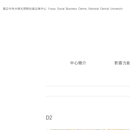
Skip
國立中央大學尤努斯社會企業中心 Yunus Social Business Centre, National Central University
to
content
中心簡介
影響力
D2