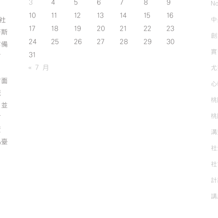
3
4
5
6
7
8
9
No
10
11
12
13
14
15
16
中
斯社
17
18
19
20
21
22
23
努斯
創
24
25
26
27
28
29
30
作備
實
31
有
« 7 月
尤
方面
心
誠
桃
；並
桃
方
資
溝
為臺
社
社
計
講