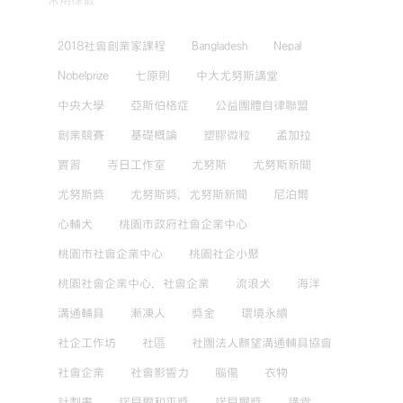
常用標籤
2018社會創業家課程
Bangladesh
Nepal
Nobelprize
七原則
中大尤努斯講堂
中央大學
亞斯伯格症
公益團體自律聯盟
創業競賽
基礎概論
塑膠微粒
孟加拉
實習
寺日工作室
尤努斯
尤努斯新聞
尤努斯獎
尤努斯獎，尤努斯新聞
尼泊爾
心輔犬
桃園市政府社會企業中心
桃園市社會企業中心
桃園社企小聚
桃園社會企業中心，社會企業
流浪犬
海洋
溝通輔具
漸凍人
獎金
環境永續
社企工作坊
社區
社團法人麒望溝通輔具協會
社會企業
社會影響力
腦傷
衣物
計劃書
諾貝爾和平獎
諾貝爾獎
講堂