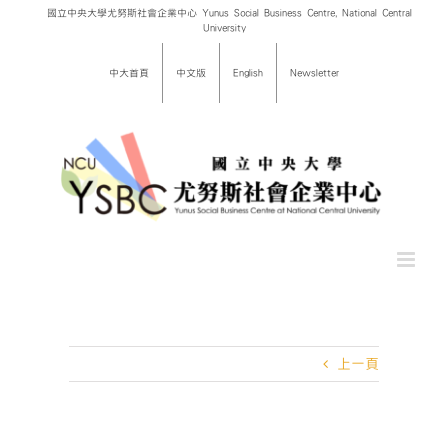
Skip
國立中央大學尤努斯社會企業中心 Yunus Social Business Centre, National Central
University
to
content
中大首頁
中文版
English
Newsletter
上一頁