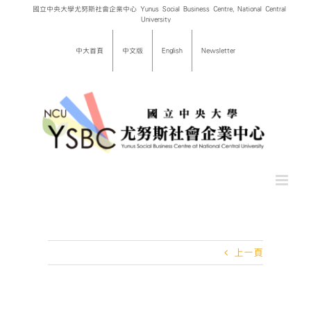
Skip
國立中央大學尤努斯社會企業中心 Yunus Social Business Centre, National Central
University
to
content
中大首頁
中文版
English
Newsletter
上一頁