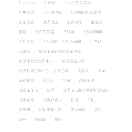
Nobelprize
七原則
中大尤努斯講堂
中央大學
亞斯伯格症
公益團體自律聯盟
創業競賽
基礎概論
塑膠微粒
孟加拉
實習
寺日工作室
尤努斯
尤努斯新聞
尤努斯獎
尤努斯獎，尤努斯新聞
尼泊爾
心輔犬
桃園市政府社會企業中心
桃園市社會企業中心
桃園社企小聚
桃園社會企業中心，社會企業
流浪犬
海洋
溝通輔具
漸凍人
獎金
環境永續
社企工作坊
社區
社團法人麒望溝通輔具協會
社會企業
社會影響力
腦傷
衣物
計劃書
諾貝爾和平獎
諾貝爾獎
講堂
講座
過動症
麒望