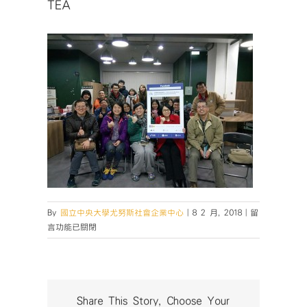
TEA
在
By
國立中央大學尤努斯社會企業中心
|
8 2 月, 2018
|
留
〈TEA〉
言功能已關閉
中
Share This Story, Choose Your