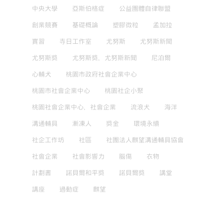
中央大學
亞斯伯格症
公益團體自律聯盟
創業競賽
基礎概論
塑膠微粒
孟加拉
實習
寺日工作室
尤努斯
尤努斯新聞
尤努斯獎
尤努斯獎，尤努斯新聞
尼泊爾
心輔犬
桃園市政府社會企業中心
桃園市社會企業中心
桃園社企小聚
桃園社會企業中心，社會企業
流浪犬
海洋
溝通輔具
漸凍人
獎金
環境永續
社企工作坊
社區
社團法人麒望溝通輔具協會
社會企業
社會影響力
腦傷
衣物
計劃書
諾貝爾和平獎
諾貝爾獎
講堂
講座
過動症
麒望