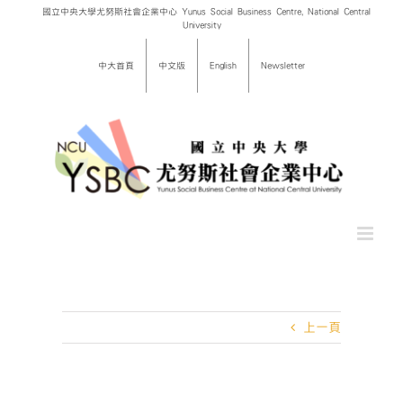
Skip
國立中央大學尤努斯社會企業中心 Yunus Social Business Centre, National Central
University
to
content
中大首頁
中文版
English
Newsletter
上一頁