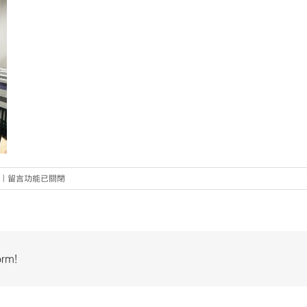
在
|
留言功能已關閉
〈PIC-
2〉
中
orm!