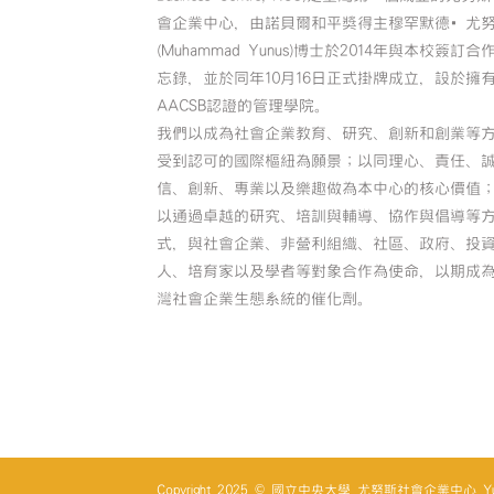
會企業中心，由諾貝爾和平獎得主穆罕默德•尤
(Muhammad Yunus)博士於2014年與本校簽訂合
忘錄，並於同年10月16日正式掛牌成立，設於擁
AACSB認證的管理學院。
我們以成為社會企業教育、研究、創新和創業等
受到認可的國際樞紐為願景；以同理心、責任、
信、創新、專業以及樂趣做為本中心的核心價值
以通過卓越的研究、培訓與輔導、協作與倡導等
式，與社會企業、非營利組織、社區、政府、投
人、培育家以及學者等對象合作為使命，以期成
灣社會企業生態系統的催化劑。
Copyright 2025 © 國立中央大學 尤努斯社會企業中心 Yunus So