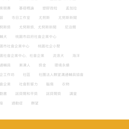
業競賽
基礎概論
塑膠微粒
孟加拉
習
寺日工作室
尤努斯
尤努斯新聞
努斯獎
尤努斯獎，尤努斯新聞
尼泊爾
輔犬
桃園市政府社會企業中心
園市社會企業中心
桃園社企小聚
園社會企業中心，社會企業
流浪犬
海洋
通輔具
漸凍人
獎金
環境永續
企工作坊
社區
社團法人麒望溝通輔具協會
會企業
社會影響力
腦傷
衣物
劃書
諾貝爾和平獎
諾貝爾獎
講堂
座
過動症
麒望