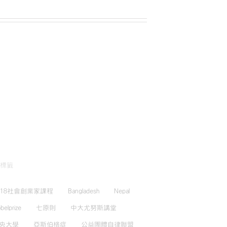
標籤
018社會創業家課程
Bangladesh
Nepal
belprize
七原則
中大尤努斯講堂
央大學
亞斯伯格症
公益團體自律聯盟