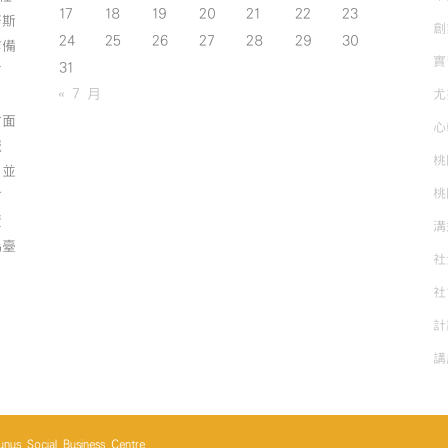
17
18
19
20
21
22
23
努斯
創
24
25
26
27
28
29
30
作備
實
31
有
« 7 月
尤
方面
心
誠
桃
；並
桃
方
資
溝
為臺
社
社
計
講
cial Business Centre