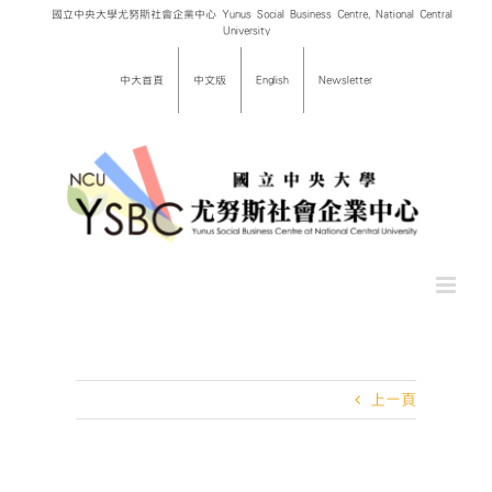
Skip
國立中央大學尤努斯社會企業中心 Yunus Social Business Centre, National Central
University
to
content
中大首頁
中文版
English
Newsletter
上一頁