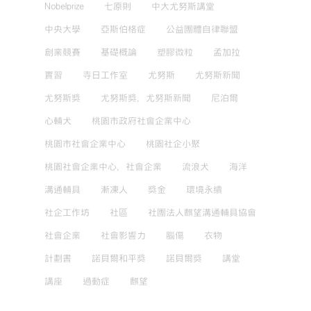
Nobelprize
七原則
中大尤努斯講堂
中央大學
亞斯伯格症
公益團體自律聯盟
創業競賽
基礎概論
塑膠微粒
孟加拉
實習
寺日工作室
尤努斯
尤努斯新聞
尤努斯獎
尤努斯獎，尤努斯新聞
尼泊爾
心輔犬
桃園市政府社會企業中心
桃園市社會企業中心
桃園社企小聚
桃園社會企業中心，社會企業
流浪犬
海洋
溝通輔具
漸凍人
獎金
環境永續
社企工作坊
社區
社團法人麒望溝通輔具協會
社會企業
社會影響力
腦傷
衣物
計劃書
諾貝爾和平獎
諾貝爾獎
講堂
講座
過動症
麒望