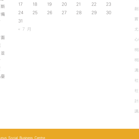
17
18
19
20
21
22
23
努斯
創
24
25
26
27
28
29
30
作備
實
31
有
« 7 月
尤
方面
心
誠
桃
；並
桃
方
資
溝
為臺
社
社
計
講
cial Business Centre