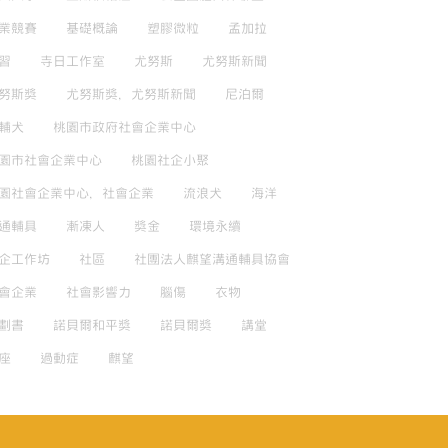
業競賽
基礎概論
塑膠微粒
孟加拉
習
寺日工作室
尤努斯
尤努斯新聞
努斯獎
尤努斯獎，尤努斯新聞
尼泊爾
輔犬
桃園市政府社會企業中心
園市社會企業中心
桃園社企小聚
園社會企業中心，社會企業
流浪犬
海洋
通輔具
漸凍人
獎金
環境永續
企工作坊
社區
社團法人麒望溝通輔具協會
會企業
社會影響力
腦傷
衣物
劃書
諾貝爾和平獎
諾貝爾獎
講堂
座
過動症
麒望