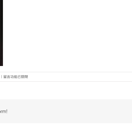
在
|
留言功能已關閉
〈5〉
中
orm!