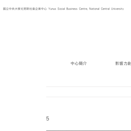
Skip
國立中央大學尤努斯社會企業中心 Yunus Social Business Centre, National Central University
to
content
中心簡介
影響力
5