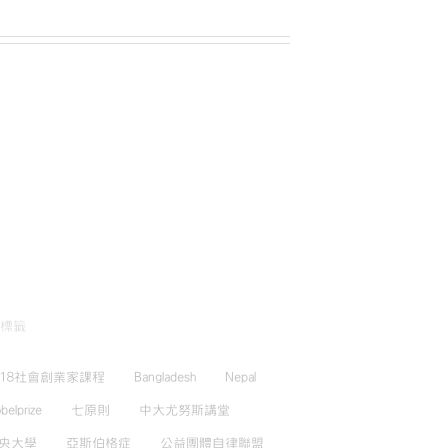
標籤
018社會創業家課程
Bangladesh
Nepal
belprize
七原則
中大尤努斯講堂
央大學
亞斯伯格症
公益團體自律聯盟