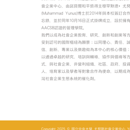
會企業中心，由諾貝爾和平獎得主穆罕默德•尤
(Muhammad Yunus)博士於2014年與本校簽訂合
忘錄，並於同年10月16日正式掛牌成立，設於擁
AACSB認證的管理學院。
我們以成為社會企業教育、研究、創新和創業等
受到認可的國際樞紐為願景；以同理心、責任、
信、創新、專業以及樂趣做為本中心的核心價值
以通過卓越的研究、培訓與輔導、協作與倡導等
式，與社會企業、非營利組織、社區、政府、投
人、培育家以及學者等對象合作為使命，以期成
灣社會企業生態系統的催化劑。
Copyright 2025 © 國立中央大學 尤努斯社會企業中心 Yunus So