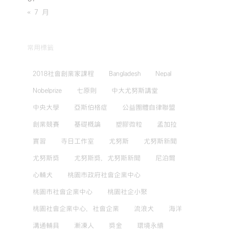
« 7 月
常用標籤
2018社會創業家課程
Bangladesh
Nepal
Nobelprize
七原則
中大尤努斯講堂
中央大學
亞斯伯格症
公益團體自律聯盟
創業競賽
基礎概論
塑膠微粒
孟加拉
實習
寺日工作室
尤努斯
尤努斯新聞
尤努斯獎
尤努斯獎，尤努斯新聞
尼泊爾
心輔犬
桃園市政府社會企業中心
桃園市社會企業中心
桃園社企小聚
桃園社會企業中心，社會企業
流浪犬
海洋
溝通輔具
漸凍人
獎金
環境永續