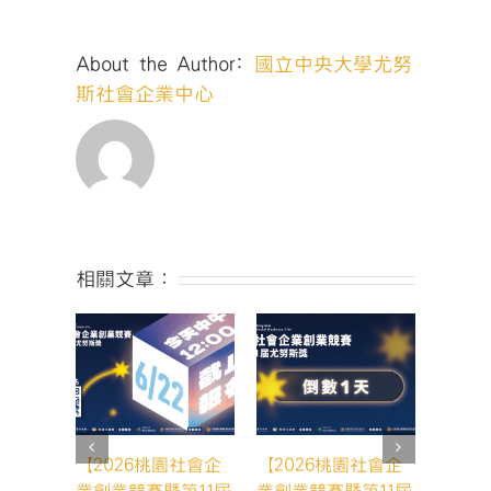
第
11
About the Author:
國立中央大學尤努
屆
尤
斯社會企業中心
努
斯
獎
｜
你
是
哪
一
相關文章：
種
團
隊？】〉
中
【2026桃園社會企
【2026桃園社會企
【20