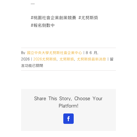
—
#桃園社會企業創業競賽 #尤努斯獎
#報名倒數中
By
國立中央大學尤努斯社會企業中心
|
8 6 月,
在
2026
|
2026尤努斯獎
,
尤努斯獎
,
尤努斯獎最新消息
|
留
〈【2026
言功能已關閉
桃
園
社
會
企
Share This Story, Choose Your
業
Platform!
創
業
Facebook
競
賽
暨