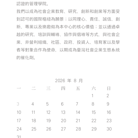
認證的管理學院。
我們以成為社會企業教育、研究、創新和創業等方面受
到認可的國際樞紐為願景；以同理心、責任、誠信、創
新、專業以及樂趣做為本中心的核心價值；並以通過卓
越的研究、培訓與輔導、協作與倡導等方式，與社會企
業、非營利組織、社區、政府、投資人、培育家以及學
者等對象合作為使命，以期成為臺灣社會企業生態系統
的催化劑。
2026 年 8 月
一
二
三
四
五
六
日
1
2
3
4
5
6
7
8
9
10
11
12
13
14
15
16
17
18
19
20
21
22
23
24
25
26
27
28
29
30
31