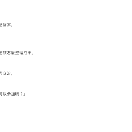
整答案。
道該怎麼整理成果。
，
與交流，
可以參加嗎？」