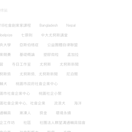
標籤
018社會創業家課程
Bangladesh
Nepal
belprize
七原則
中大尤努斯講堂
央大學
亞斯伯格症
公益團體自律聯盟
業競賽
基礎概論
塑膠微粒
孟加拉
習
寺日工作室
尤努斯
尤努斯新聞
努斯獎
尤努斯獎，尤努斯新聞
尼泊爾
輔犬
桃園市政府社會企業中心
園市社會企業中心
桃園社企小聚
園社會企業中心，社會企業
流浪犬
海洋
通輔具
漸凍人
獎金
環境永續
企工作坊
社區
社團法人麒望溝通輔具協會