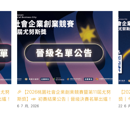
報
名
倒
數
1
週】〉
中
尤努斯
【2026桃園社會企業創業競賽暨第11屆尤努斯
🎉
獎｜倒數3天，你是哪一組？】
斯獎
19 6 月, 2026
3 8 月