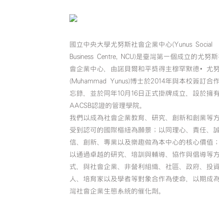
國立中央大學尤努斯社會企業中心(Yunus Social
Business Centre, NCU)是臺灣第一個成立的尤努
會企業中心，由諾貝爾和平獎得主穆罕默德•尤
(Muhammad Yunus)博士於2014年與本校簽訂合
忘錄，並於同年10月16日正式掛牌成立，設於擁
AACSB認證的管理學院。
我們以成為社會企業教育、研究、創新和創業等
受到認可的國際樞紐為願景；以同理心、責任、
信、創新、專業以及樂趣做為本中心的核心價值
以通過卓越的研究、培訓與輔導、協作與倡導等
式，與社會企業、非營利組織、社區、政府、投
人、培育家以及學者等對象合作為使命，以期成
灣社會企業生態系統的催化劑。