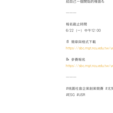
給自己一個開始的機會💪
———
報名截止時間
6/22（一）中午12:00
📄 簡章與格式下載
https://sbc.mgt.ncu.edu.tw/y
📝 參賽報名
https://sbc.mgt.ncu.edu.tw/y
———
#桃園社會企業創業競賽 #尤
#ESG #USR