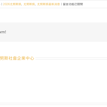
在
6
|
2026尤努斯獎
,
尤努斯獎
,
尤努斯獎最新消息
|
留言功能已關閉
〈【2026
桃
園
社
會
orm!
企
業
創
業
競
努斯社會企業中心
賽
暨
第
11
屆
尤
努
斯
獎
｜