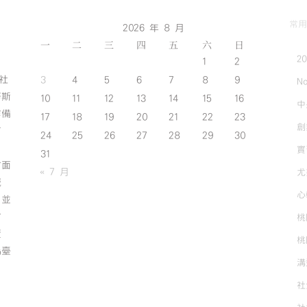
常用
2026 年 8 月
一
二
三
四
五
六
日
2
1
2
斯社
3
4
5
6
7
8
9
No
努斯
10
11
12
13
14
15
16
中
作備
17
18
19
20
21
22
23
創
有
24
25
26
27
28
29
30
實
31
方面
« 7 月
尤
誠
心
；並
方
桃
資
桃
為臺
溝
社