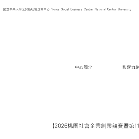
Skip
國立中央大學尤努斯社會企業中心 Yunus Social Business Centre, National Central University
to
content
中心簡介
影響力
【2026桃園社會企業創業競賽暨第