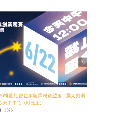
【2026桃園社會企業創業競賽暨第11屆尤努
🎉【2026桃園社
】📣 初賽結果公告｜晉級決賽名單出爐！
斯獎】📣 初賽結
, 2026
6 7 月, 2026